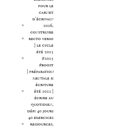
pour le
carnet
d’écrivain
2026,
construire
recto verso
| le cycle
été 2025
#2025
#boost
| préparation
mentale &
écriture
été 2022 |
écrire au
quotidien,
défi 40 jours
40 exercices
ressources,