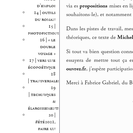
via es
propositions
mises en li
d’emploi
14 | outils
souhaitons-le), et notamment 
du roman
15 |
Dans les pistes de travail, me
photofictions
théoriques, ce texte de
Michel
16 | « le
double
Si tout va bien question co
voyage »
essayera de mettre tout ça e
17 | vers une
écopoétique
ouvrez.fr
, j’espère participat
18
| transversales
Merci à Fabrice Gabriel, du B
19
| techniques
&
élargissements
20 |
#été2021,
faire un