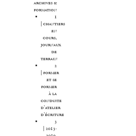
archives &
formation
1
| chantiers
en
cours,
journaux
de
terrain
2
| former
et se
former
à la
conduite
d’atelier
d’écriture
3
| 2013-
2019,