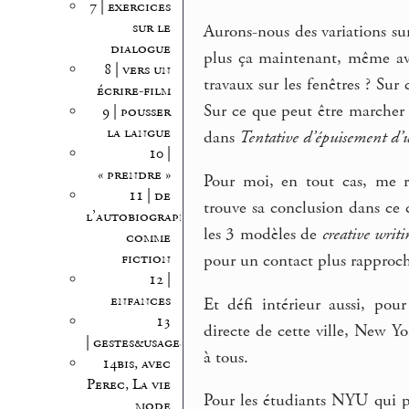
7 | exercices
sur le
Aurons-nous des variations s
dialogue
plus ça maintenant, même a
8 | vers un
travaux sur les fenêtres ? Su
écrire-film
Sur ce que peut être marche
9 | pousser
la langue
dans
Tentative d’épuisement d’u
10 |
« prendre »
Pour moi, en tout cas, me r
11 | de
trouve sa conclusion dans ce 
l’autobiographie
les 3 modèles de
creative writi
comme
fiction
pour un contact plus rapproch
12 |
enfances
Et défi intérieur aussi, po
13
directe de cette ville, New Y
| gestes&usages
à tous.
14bis, avec
Perec, La vie
Pour les étudiants NYU qui pa
mode