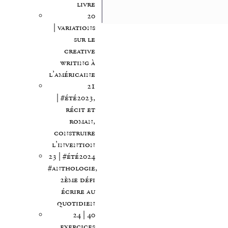
livre
20
| variations
sur le
creative
writing à
l’américaine
21
| #été2023,
récit et
roman,
construire
l’invention
23 | #été2024
#anthologie,
2ème défi
écrire au
quotidien
24 | 40
exercices