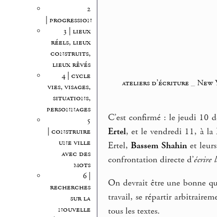
2
| progression
3 | lieux
réels, lieux
construits,
lieux rêvés
4 | cycle
ateliers d’écriture
_
New 
vies, visages,
situations,
personnages
C’est confirmé : le jeudi 10 
5
Ertel
, et le vendredi 11, à la
| construire
une ville
Ertel,
Bassem Shahin
et leur
avec des
confrontation directe d’
écrire 
mots
6 |
On devrait être une bonne qua
recherches
travail, se répartir arbitrair
sur la
nouvelle
tous les textes.