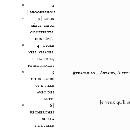
2
| progression
3 | lieux
réels, lieux
construits,
lieux rêvés
4 | cycle
vies, visages,
situations,
personnages
5
#teaching
_
Artaud, Anto
| construire
une ville
avec des
mots
je veux qu’il
6 |
recherches
sur la
nouvelle