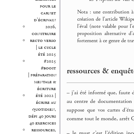
pour le
Nota : une contribution à
carnet
création de l’article Wikip
d’écrivain
l’éval (note valable pour 
2026,
proposition alternative d
construire
recto verso
fortement à ce genre de trav
| le cycle
été 2025
#2025
#boost
ressources & enquêt
| préparation
mentale &
écriture
–
j’ai été informé que, faute 
été 2022 |
au centre de documentation a
écrire au
quotidien,
suppose que vos cartes d’ét
défi 40 jours
comme tout le monde, arrêt G
40 exercices
ressources,
–
le must c’est l’édition i