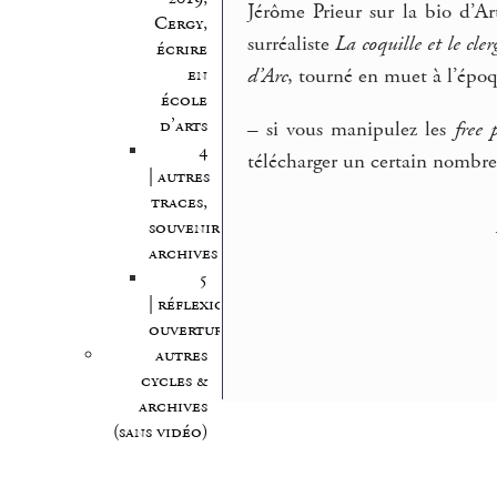
Jérôme Prieur sur la bio d’Ar
Cergy,
surréaliste
La coquille et le cl
écrire
en
d’Arc
, tourné en muet à l’époq
école
d’arts
–
si vous manipulez les
free 
4
télécharger un certain nombre
| autres
traces,
souvenirs,
archives
5
| réflexion,
ouvertures
autres
cycles &
archives
(sans vidéo)