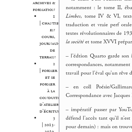
archives &
notamment : le tome II, ébau
formation
Limbes
, tome IV & VI, textes
1
| chantiers
traduction et vraie perf ora
en
textes révolutionnaires de 19
cours,
la société
et tome XVVI prépara
journaux
de
–
l’édtion Quarto garde son i
terrain
2
correspondances, notamment m
| former
travail pour l’éval qu’un rêve
et se
former
–
en coll Poésie/Gallimard
à la
Correspondance avec Jacques R
conduite
d’atelier
–
impératif passer par YouTu
d’écriture
défend l’accès tant qu’il n’e
3
| 2013-
pour demain) : mais on trouve 
2019,