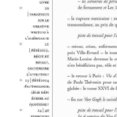
–
les scénarios de péri
livre
de firmament
et
Les 
20
| variations
–
la rupture mexicaine : en
sur le
transcendance, au prix de q
creative
writing à
piste de travail pour l
l’américaine
21
–
retour, crises, enfermem
| #été2023,
puis Ville-Evrard – le tra
récit et
Marie-Louise devenue la c
roman,
n’en bénéficiera pas, rôle et
construire
l’invention
–
le retour à Paris :
Vie d
23 | #été2024
de Paule Thévenin pour sati
#anthologie,
gâchée : le tome XXVI de l
2ème défi
écrire au
–
fin sur
Van Gogh le suicidé
quotidien
piste de travail pour l
24 | 40
exercices
les 4 reprises du
Van 