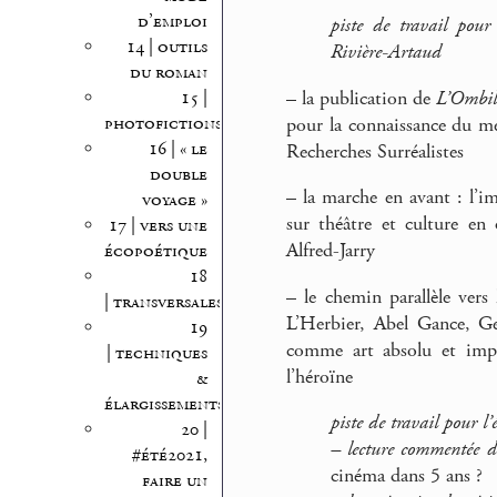
d’emploi
piste de travail pour
14 | outils
Rivière-Artaud
du roman
–
la publication de
L’Ombil
15 |
photofictions
pour la connaissance du m
16 | « le
Recherches Surréalistes
double
–
la marche en avant : l’im
voyage »
sur théâtre et culture en
17 | vers une
Alfred-Jarry
écopoétique
18
–
le chemin parallèle vers
| transversales
L’Herbier, Abel Gance, Ge
19
comme art absolu et impo
| techniques
l’héroïne
&
élargissements
piste de travail pour l’
20 |
–
lecture commentée de
#été2021,
cinéma dans 5 ans ?
faire un