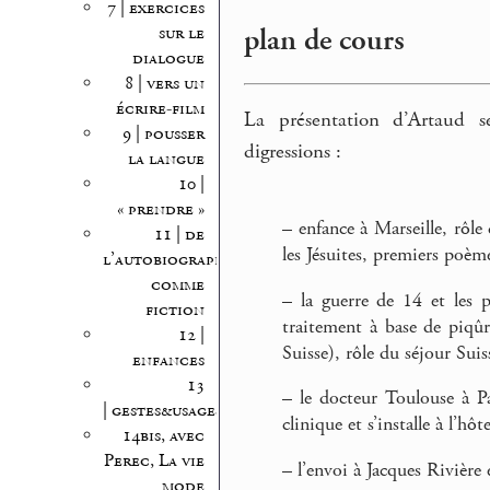
7 | exercices
plan de cours
sur le
dialogue
8 | vers un
écrire-film
La présentation d’Artaud s
9 | pousser
digressions :
la langue
10 |
« prendre »
–
enfance à Marseille, rôle
11 | de
les Jésuites, premiers poèm
l’autobiographie
comme
–
la guerre de 14 et les p
fiction
traitement à base de piqûr
12 |
Suisse), rôle du séjour Suis
enfances
13
–
le docteur Toulouse à Par
| gestes&usages
clinique et s’installe à l’h
14bis, avec
Perec, La vie
–
l’envoi à Jacques Rivière
mode