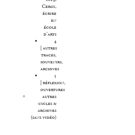
Cergy,
écrire
en
école
d’arts
4
| autres
traces,
souvenirs,
archives
5
| réflexion,
ouvertures
autres
cycles &
archives
(sans vidéo)