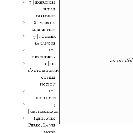
7 | exercices
sur le
dialogue
8 | vers un
écrire-film
9 | pousser
la langue
10 |
« prendre »
un site déd
11 | de
l’autobiographie
comme
fiction
12 |
enfances
13
| gestes&usages
14bis, avec
Perec, La vie
mode