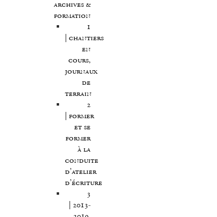
archives &
formation
1
| chantiers
en
cours,
journaux
de
terrain
2
| former
et se
former
à la
conduite
d’atelier
d’écriture
3
| 2013-
2019,