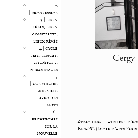
2
| progression
3 | lieux
réels, lieux
construits,
lieux rêvés
4 | cycle
Cergy 
vies, visages,
situations,
personnages
5
| construire
une ville
avec des
mots
6 |
recherches
#teaching
_
ateliers d’éc
sur la
EnsaPC (école d’arts Paris
nouvelle