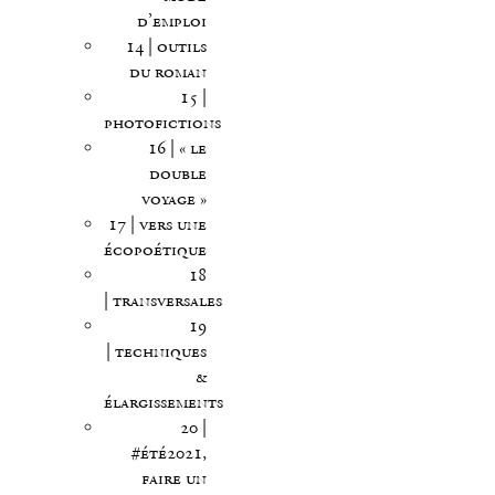
d’emploi
14 | outils
du roman
15 |
photofictions
16 | « le
double
voyage »
17 | vers une
écopoétique
18
| transversales
19
| techniques
&
élargissements
20 |
#été2021,
faire un