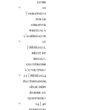
livre
20
| variations
sur le
creative
writing à
l’américaine
21
| #été2023,
récit et
roman,
construire
l’invention
23 | #été2024
#anthologie,
2ème défi
écrire au
quotidien
24 | 40
exercices