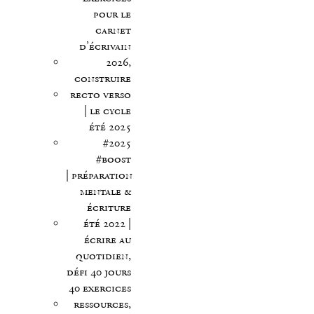
pour le
carnet
d’écrivain
2026,
construire
recto verso
| le cycle
été 2025
#2025
#boost
| préparation
mentale &
écriture
été 2022 |
écrire au
quotidien,
défi 40 jours
40 exercices
ressources,