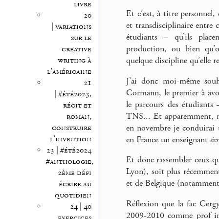
livre
Et c’est, à titre personnel,
20
et transdisciplinaire entre 
| variations
étudiants – qu’ils plac
sur le
production, ou bien qu’on
creative
writing à
quelque discipline qu’elle re
l’américaine
J’ai donc moi-même souha
21
Cormann, le premier à avoi
| #été2023,
le parcours des étudiants
récit et
TNS... Et apparemment, not
roman,
en novembre je conduirai u
construire
l’invention
en France un enseignant
éc
23 | #été2024
Et donc rassembler ceux qu
#anthologie,
Lyon), soit plus récemment
2ème défi
et de Belgique (notamment
écrire au
quotidien
Réflexion que la fac Cer
24 | 40
2009-2010 comme prof invi
exercices