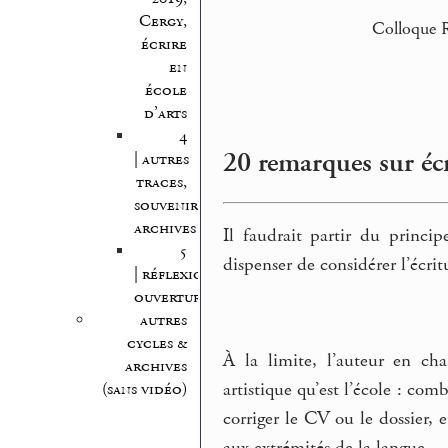
Cergy,
Colloque R
écrire
en
école
d’arts
4
20 remarques sur écr
| autres
traces,
souvenirs,
archives
Il faudrait partir du princi
5
dispenser de considérer l’écrit
| réflexion,
ouvertures
autres
cycles &
À la limite, l’auteur en ch
archives
artistique qu’est l’école : com
(sans vidéo)
corriger le CV ou le dossier,
aux extrémités de la langue.