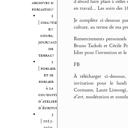
d’abord faire place à celle
archives &
en travail... Les soirs des 
formation
1
Je complète ci-dessous pa
| chantiers
culture, au terme de ma pr
en
cours,
Remerciements personnels 
journaux
Bruno Tackels et Cécile Po
de
Idier pour l’invention et le
terrain
2
FB
| former
et se
À télécharger ci-dessous
former
invitation pour le lund
à la
Cormann, Laure Limongi, 
conduite
d’art
, modération et concl
d’atelier
d’écriture
3
| 2013-
2019,