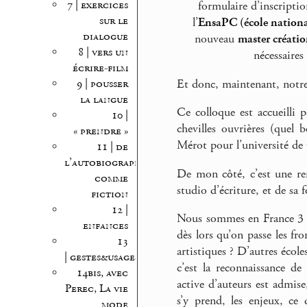
7 | exercices
formulaire d’inscriptio
sur le
l’
EnsaPC (école national
dialogue
nouveau
master création
8 | vers un
nécessaires
écrire-film
9 | pousser
Et donc, maintenant, notre 
la langue
Ce colloque est accueilli 
10 |
chevilles ouvrières (quel
« prendre »
Mérot pour l’université de
11 | de
l’autobiographie
De mon côté, c’est une ren
comme
studio d’écriture, et de sa 
fiction
12 |
Nous sommes en France 3 en
enfances
dès lors qu’on passe les fro
13
artistiques ? D’autres écol
| gestes&usages
c’est la reconnaissance de
14bis, avec
active d’auteurs est admise
Perec, La vie
s’y prend, les enjeux, ce
mode