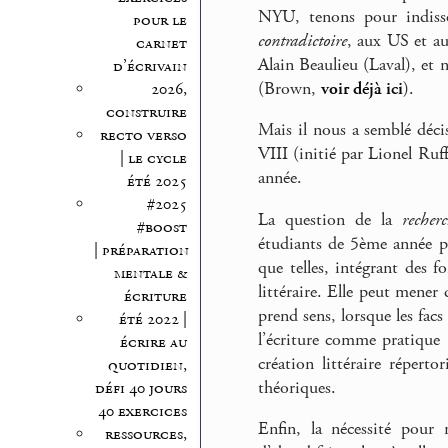
NYU, tenons pour indisso
pour le
contradictoire
, aux US et a
carnet
Alain Beaulieu (Laval), et
d’écrivain
(Brown,
voir déjà ici
).
2026,
construire
Mais il nous a semblé décisi
recto verso
VIII (initié par Lionel Ruf
| le cycle
année.
été 2025
#2025
La question de la
recher
#boost
étudiants de 5ème année 
| préparation
que telles, intégrant des 
mentale &
littéraire. Elle peut mener 
écriture
prend sens, lorsque les fac
été 2022 |
l’écriture comme pratique 
écrire au
création littéraire répert
quotidien,
théoriques.
défi 40 jours
40 exercices
Enfin, la nécessité pour 
ressources,