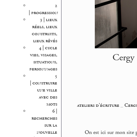
2
| progression
3 | lieux
réels, lieux
construits,
lieux rêvés
4 | cycle
Cergy 
vies, visages,
situations,
personnages
5
| construire
une ville
avec des
mots
ateliers d’écriture
_
Cergy
6 |
recherches
sur la
nouvelle
On est ici sur mon site p