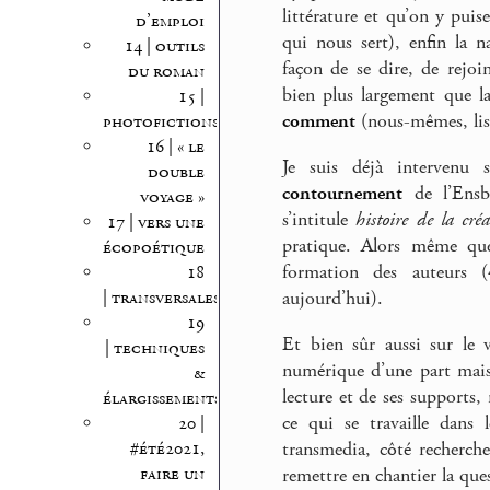
littérature et qu’on y puis
d’emploi
qui nous sert), enfin la n
14 | outils
façon de se dire, de rejoi
du roman
bien plus largement que la
15 |
comment
(nous-mêmes, lis
photofictions
16 | « le
Je suis déjà intervenu 
double
contournement
de l’Ensba
voyage »
s’intitule
histoire de la créa
17 | vers une
pratique. Alors même que 
écopoétique
formation des auteurs 
18
| transversales
aujourd’hui).
19
Et bien sûr aussi sur le 
| techniques
numérique d’une part mais
&
lecture et de ses supports, 
élargissements
ce qui se travaille dans 
20 |
transmedia, côté recherch
#été2021,
faire un
remettre en chantier la que