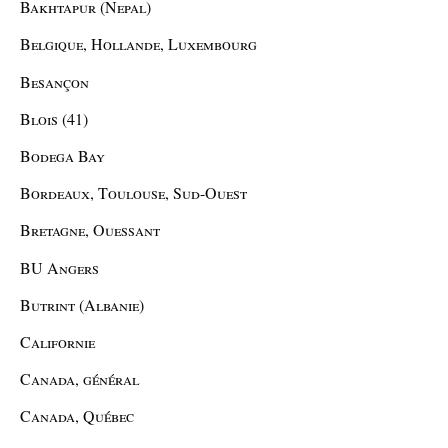
Bakhtapur (Nepal)
Belgique, Hollande, Luxembourg
Besançon
Blois (41)
Bodega Bay
Bordeaux, Toulouse, Sud-Ouest
Bretagne, Ouessant
BU Angers
Butrint (Albanie)
Californie
Canada, général
Canada, Québec