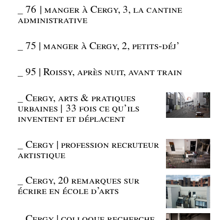
_
76 | manger à Cergy, 3, la cantine
administrative
_
75 | manger à Cergy, 2, petits-déj’
_
95 | Roissy, après nuit, avant train
_
Cergy, arts & pratiques
urbaines | 33 fois ce qu’ils
inventent et déplacent
_
Cergy | profession recruteur
artistique
_
Cergy, 20 remarques sur
écrire en école d’arts
_
Cergy | colloque recherche