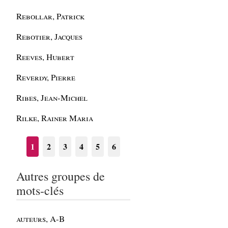
Rebollar, Patrick
Rebotier, Jacques
Reeves, Hubert
Reverdy, Pierre
Ribes, Jean-Michel
Rilke, Rainer Maria
1
2
3
4
5
6
Autres groupes de
mots-clés
auteurs, A-B