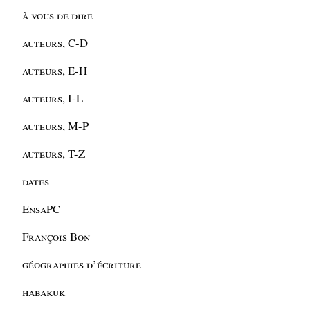
à vous de dire
auteurs, C-D
auteurs, E-H
auteurs, I-L
auteurs, M-P
auteurs, T-Z
dates
EnsaPC
François Bon
géographies d’écriture
habakuk