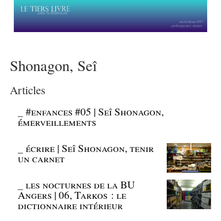
Shonagon, Seî
Articles
_
#enfances #05 | Seî Shonagon,
émerveillements
_
écrire | Seî Shonagon, tenir
un carnet
_
les nocturnes de la BU
Angers | 06, Tarkos : le
dictionnaire intérieur