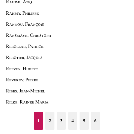
Rahimi, Atiq
Rahmy, Philippe
Rannou, François
Ransmayr, Christoph
Rebollar, Patrick
Rebotier, Jacques
Reeves, Hubert
Reverdy, Pierre
Ribes, Jean-Michel
Rilke, Rainer Maria
1
2
3
4
5
6