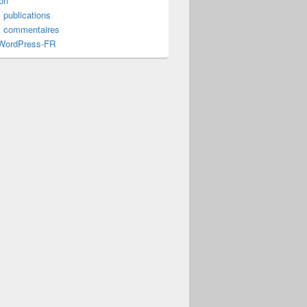
on
 publications
s commentaires
 WordPress-FR