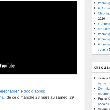
#chroniq
# Chroni
Chroniqu
2026
# chroni
été 2026
#chroniq
#chroniq
#chroniq
cours )
discus
Jeanne 
battre
Dominiq
 télécharger le doc d’appui
;
répertoir
mail
de ce dimanche 23 mars au samedi 29
Emilie 
pédales
Valèrie