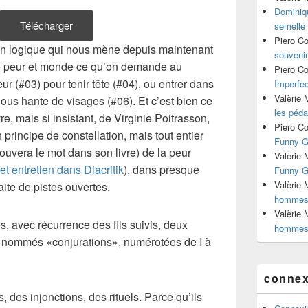
Dominiq
Télécharger
semelle 
Piero C
an logique qui nous mène depuis maintenant
souvenir
e peur et monde ce qu’on demande au
Piero C
ur (#03) pour tenir tête (#04), ou entrer dans
Imperfec
Valèrie
 nous hante de visages (#06). Et c’est bien ce
les péda
re, mais si insistant, de Virginie Poitrasson,
Piero C
n principe de constellation, mais tout entier
Funny Gi
ouvera le mot dans son livre) de la peur
Valèrie
et entretien dans Diacritik
), dans presque
Funny Gi
Valèrie
aite de pistes ouvertes.
hommes 
Valèrie
s, avec récurrence des fils suivis, deux
hommes 
es nommés «conjurations», numérotées de I à
connex
 des injonctions, des rituels. Parce qu’ils