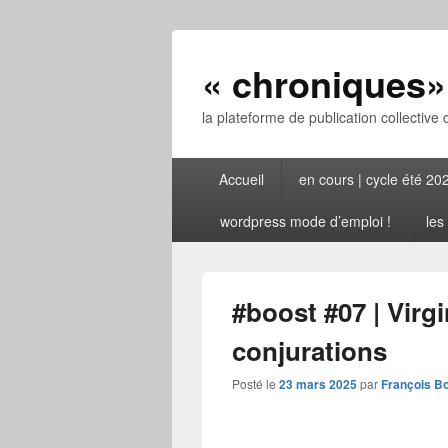
« chroniques» 
la plateforme de publication collective 
Menu
Accueil
en cours | cycle été 20
principal
wordpress mode d’emploi !
les
#boost #07 | Virgi
conjurations
Posté le
23 mars 2025
par
François B