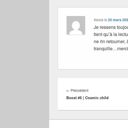
Alexia
le
25 mars 202
Je ressens toujou
tient qu’à la lect
ne rin retourner,
tranquille…merci
Navigation
de
Article
←
Préccédent
l’article
Boost #6 | Cosmic child
précédent :