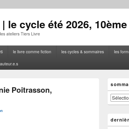
| le cycle été 2026, 10ème
des ateliers Tiers Livre
26
le livre comme fiction
les cycles & sommaires
les form
 auteur.e.s
Zone
sommai
principale
nie Poitrasson,
de
widget
sommaire
pour
général
la
on
barre
latérale
derniè