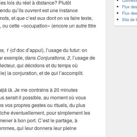
Connexi
es lois du réel à distance? Plutôt
Flux des
ndu qu’ils ouvrent est une instance
Flux de
ots, et que c’est eux dont on va faire texte,
Site de
, ou cette «occupation» (encore un autre titre
ns, 1
(cf doc d’appui), l’usage du futur: on
 Par exemple, dans
Conjurations, 2
, l’usage de
e, lecteur, qui décidons et du temps où
e) la conjuration, et de
qui
l’accomplit.
éjà là
. Je me contrains à 20 minutes
us serait-il possible, au moment où vous
ns vos propres gestes ou rituels, du plus
tiche éventuellement, pour simplement les
mener à bon port. C’est le partage, à
ommes, qui leur donnera leur pleine