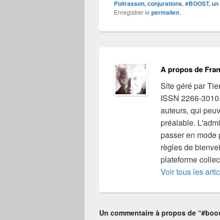
Poitrasson, conjurations
,
#BOOST, un c
Enregistrer le
permalien
.
A propos de Fra
Site géré par Tie
ISSN 2266-3010. T
auteurs, qui peu
préalable. L'admi
passer en mode p
règles de bienve
plateforme collec
Voir tous les art
Un commentaire à propos de “#boost