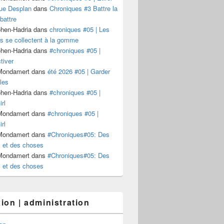
ue Desplan
dans
Chroniques #3 Battre la
battre
ohen-Hadria
dans
chroniques #05 | Les
s se collectent à la gomme
ohen-Hadria
dans
#chroniques #05 |
tiver
 Mondamert
dans
été 2026 #05 | Garder
les
ohen-Hadria
dans
#chroniques #05 |
rl
 Mondamert
dans
#chroniques #05 |
rl
 Mondamert
dans
#Chroniques#05: Des
et des choses
 Mondamert
dans
#Chroniques#05: Des
et des choses
ion | administration