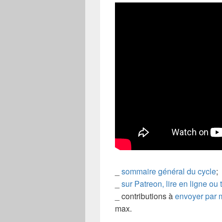
_
sommaire général du cycle
;
_
sur Patreon, lire en ligne ou
_ contributions à
envoyer par 
max.