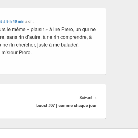
5 à 9 h 46 min
a dit :
rs le même « plaisir » à lire Piero, un qui ne
ure, sans rin d’autre, à ne rin comprendre, à
 à ne rin chercher, juste à me balader,
 m’sieur Piero.
Article
Suivant
→
boost #07 | comme chaque jour
suivant :