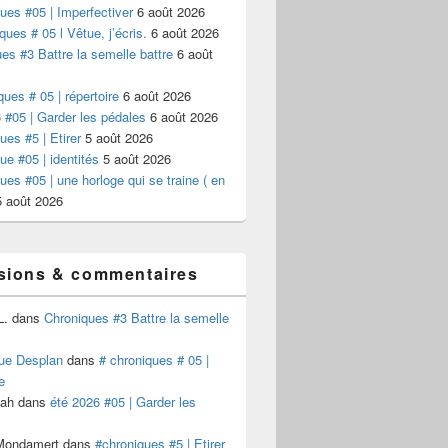
ues #05 | Imperfectiver
6 août 2026
ques # 05 l Vêtue, j’écris.
6 août 2026
es #3 Battre la semelle battre
6 août
ques # 05 | répertoire
6 août 2026
 #05 | Garder les pédales
6 août 2026
ues #5 | Etirer
5 août 2026
ue #05 | identités
5 août 2026
ues #05 | une horloge qui se traine ( en
5 août 2026
sions & commentaires
L.
dans
Chroniques #3 Battre la semelle
ue Desplan
dans
# chroniques # 05 |
e
Kah
dans
été 2026 #05 | Garder les
 Mondamert
dans
#chroniques #5 | Etirer