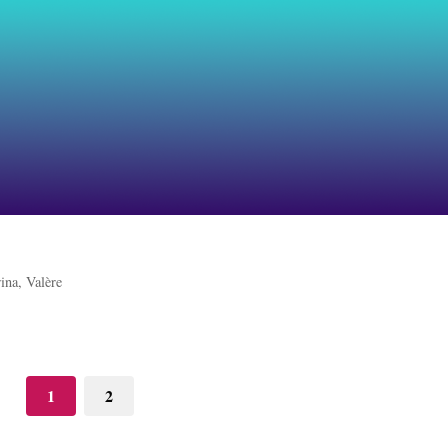
ina, Valère
1
2