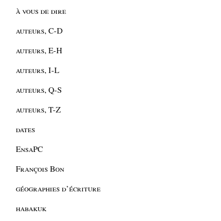
à vous de dire
auteurs, C-D
auteurs, E-H
auteurs, I-L
auteurs, Q-S
auteurs, T-Z
dates
EnsaPC
François Bon
géographies d’écriture
habakuk