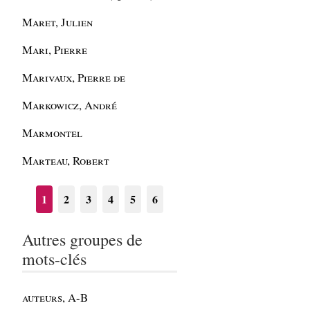
Maret, Julien
Mari, Pierre
Marivaux, Pierre de
Markowicz, André
Marmontel
Marteau, Robert
1
2
3
4
5
6
Autres groupes de
mots-clés
auteurs, A-B