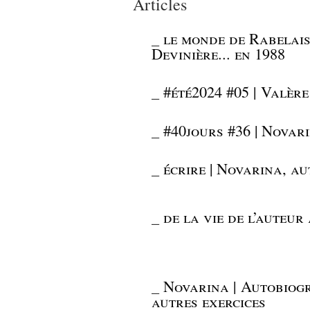
Articles
_
le monde de Rabelais
Devinière... en 1988
_
#été2024 #05 | Valèr
_
#40jours #36 | Novar
_
écrire | Novarina, a
_
de la vie de l’auteur
_
Novarina | Autobiogr
autres exercices