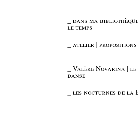
_
dans ma bibliothèque
le temps
_
atelier | proposition
_
Valère Novarina | le
danse
_
les nocturnes de la 