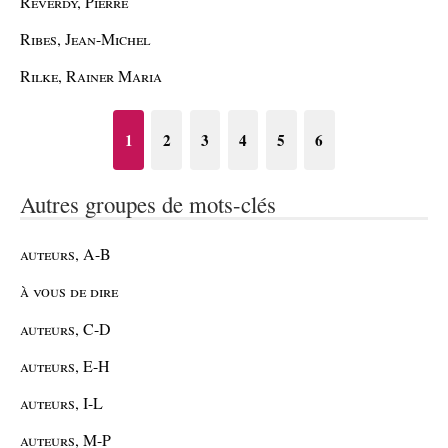
Reverdy, Pierre
Ribes, Jean-Michel
Rilke, Rainer Maria
1
2
3
4
5
6
Autres groupes de mots-clés
auteurs, A-B
à vous de dire
auteurs, C-D
auteurs, E-H
auteurs, I-L
auteurs, M-P