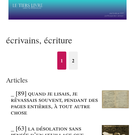
écrivains, écriture
1
2
Articles
_
[89] quand je lisais, je
rêvassais souvent, pendant des
pages entières, à tout autre
chose
_
[63] la désolation sans
pensée d’un feuillage que