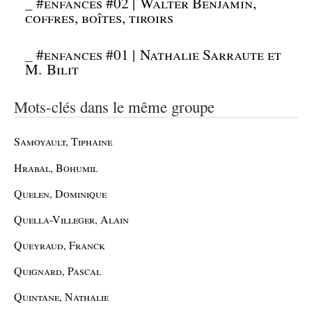
_
#enfances #02 | Walter Benjamin,
coffres, boîtes, tiroirs
_
#enfances #01 | Nathalie Sarraute et
M. Bilit
Mots-clés dans le même groupe
Samoyault, Tiphaine
Hrabal, Bohumil
Quelen, Dominique
Quella-Villeger, Alain
Queyraud, Franck
Quignard, Pascal
Quintane, Nathalie