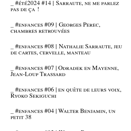
_
#été2024 #14 | Sarraute, ne me parlez
pas de ça !
_
#enfances #09 | Georges Perec,
chambres retrouvées
_
#enfances #08 | Nathalie Sarraute, jeu
de cartes, cervelle, manteau
_
#enfances #07 | Odradek en Mayenne,
Jean-Loup Trassard
_
#enfances #06 | en quête de leurs voix,
Ryoko Sekiguchi
_
#enfances #04 | Walter Benjamin, un
petit 38