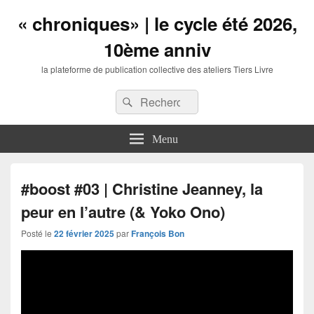
« chroniques» | le cycle été 2026,
10ème anniv
la plateforme de publication collective des ateliers Tiers Livre
Entête
Recherche :
Recherche
barre
à
droite
Menu
zone
de
widgets
#boost #03 | Christine Jeanney, la
peur en l’autre (& Yoko Ono)
Posté le
22 février 2025
par
François Bon