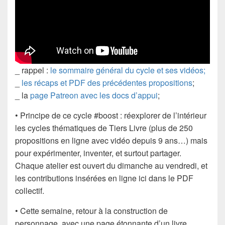
_ rappel :
le sommaire général du cycle et ses vidéos;
_
les récaps et PDF des précédentes propositions
;
_ la
page Patreon avec les docs d’appui
;
• Principe de ce cycle #boost : réexplorer de l’intérieur
les cycles thématiques de Tiers Livre (plus de 250
propositions en ligne avec vidéo depuis 9 ans…) mais
pour expérimenter, inventer, et surtout partager.
Chaque atelier est ouvert du dimanche au vendredi, et
les contributions insérées en ligne ici dans le PDF
collectif.
• Cette semaine, retour à la construction de
personnage, avec une page étonnante d’un livre