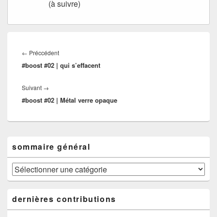
(à suivre)
Navigation
de
Article
←
Préccédent
l’article
#boost #02 | qui s’effacent
précédent :
Article
Suivant
→
#boost #02 | Métal verre opaque
suivant :
Zone
sommaire général
principale
de
widget
sommaire
pour
général
la
barre
dernières contributions
latérale