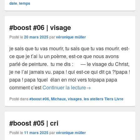
date
,
temps
#boost #06 | visage
Posté le
20 mars 2025
par
véronique müller
je sais que tu vas mourir, tu sais que tu vas mourir. est-
ce que je t’ai lu un poème, est-ce que nous avons
parlé de peinture. tu me dis : — le visage du Christ,
je ne l’ai jamais vu. papa ! qui est-ce qui dit ça ?!papa !
papa ! papa !quel élan en moi vers toipapa papa
#boost #06 | visage
comment c’est
Continuer la lecture
→
Posté dans
#boost #06, Michaux, visages
,
les ateliers Tiers Livre
#boost #05 | cri
Posté le
11 mars 2025
par
véronique müller