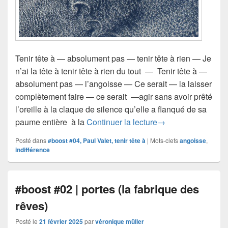
Tenir tête à — absolument pas — tenir tête à rien — Je
n’ai la tête à tenir tête à rien du tout — Tenir tête à —
absolument pas — l’angoisse — Ce serait — la laisser
complètement faire — ce serait —agir sans avoir prêté
l’oreille à la claque de silence qu’elle a flanqué de sa
#boost #04 | la tête 
paume entière à la
Continuer la lecture
→
Posté dans
#boost #04, Paul Valet, tenir tête à
|
Mots-clefs
angoisse
,
indifférence
#boost #02 | portes (la fabrique des
rêves)
Posté le
21 février 2025
par
véronique müller