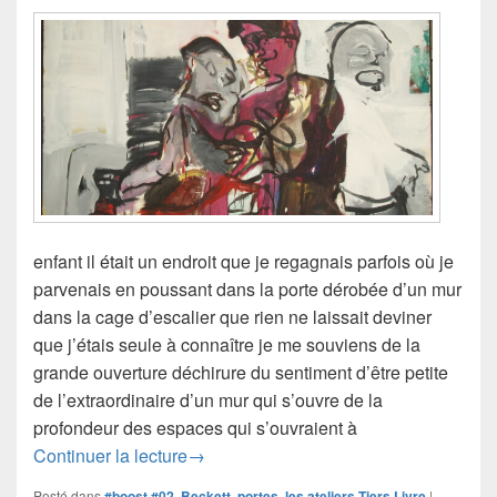
enfant il était un endroit que je regagnais parfois où je
parvenais en poussant dans la porte dérobée d’un mur
dans la cage d’escalier que rien ne laissait deviner
que j’étais seule à connaître je me souviens de la
grande ouverture déchirure du sentiment d’être petite
de l’extraordinaire d’un mur qui s’ouvre de la
profondeur des espaces qui s’ouvraient à
#boost #02 | portes (la fabrique des rêv
Continuer la lecture
→
Posté dans
#boost #02, Beckett, portes
,
les ateliers Tiers Livre
|