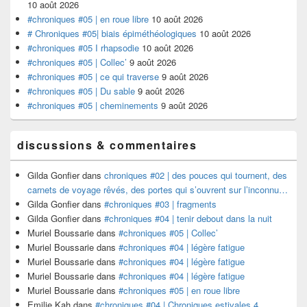
10 août 2026
#chroniques #05 | en roue libre
10 août 2026
# Chroniques #05| biais épiméthéologiques
10 août 2026
#chroniques #05 I rhapsodie
10 août 2026
#chroniques #05 | Collec’
9 août 2026
#chroniques #05 | ce qui traverse
9 août 2026
#chroniques #05 | Du sable
9 août 2026
#chroniques #05 | cheminements
9 août 2026
discussions & commentaires
Gilda Gonfier
dans
chroniques #02 | des pouces qui tournent, des
carnets de voyage rêvés, des portes qui s’ouvrent sur l’inconnu…
Gilda Gonfier
dans
#chroniques #03 | fragments
Gilda Gonfier
dans
#chroniques #04 | tenir debout dans la nuit
Muriel Boussarie
dans
#chroniques #05 | Collec’
Muriel Boussarie
dans
#chroniques #04 | légère fatigue
Muriel Boussarie
dans
#chroniques #04 | légère fatigue
Muriel Boussarie
dans
#chroniques #04 | légère fatigue
Muriel Boussarie
dans
#chroniques #05 | en roue libre
Emilie Kah
dans
#chroniques #04 | Chroniques estivales 4