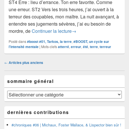
ST4 Erre : lieu d’errance. Ton erre favorite. Comme
une erreur. ST2 Vers les trois heures, j’ai ouvert à la
terreur des coupables, mon maître. La nuit avançant, à
entendre ses jugements sévères, j’ai eu besoin de
#boost #01 | nuit d’été (le c
mordre, de
Continuer la lecture
→
Posté dans
#boost #01, Tarkos, la terre
,
#BOOST, un cycle sur
l'intensité mentale
|
Mots-clefs
atterré
,
erreur
,
été
,
terre
,
terreur
Navigation
←
Articles plus anciens
dans
les
Zone
articles
sommaire général
principale
de
widget
sommaire
pour
général
la
barre
dernières contributions
latérale
#chroniques #06 | Michaux, Foster Wallace, & Lispector bien sûr !