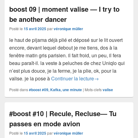
boost 09 | moment valise — I try to
be another dancer
Posté le
15 avril 2025
par
véronique müller
le haut de pijama déjà plié et déposé sur le lit ouvert
encore, devant lequel debout je me tiens, dos à la
fenêtre matin gris parisien. il fait froid, un peu, il fera
beau paraît-il. la veste à peluches de chez Uniqlo qui
n’est plus douce, je la ferme, je la plie, ok, pour la
boost 09 | moment va
valise. je la pose à
Continuer la lecture
→
Posté dans
#boost #09, Kafka, une minute
|
Mots-clefs
valise
#boost #10 | Recule, Recluse— Tu
passes en mode avion
Posté le
15 avril 2025
par
véronique müller