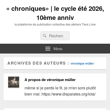
« chroniques» | le cycle été 2026,
10ème anniv
la plateforme de publication collective des ateliers Tiers Livre
Entête
Recherche :
Recherche
barre
à
droite
Menu
zone
de
widgets
ARCHIVES DES AUTEURS :
véronique müller
A propos de véronique müller
même si je perds le fil, je m'en sors plutôt
bien mal. https://www.disparates.org/iota/