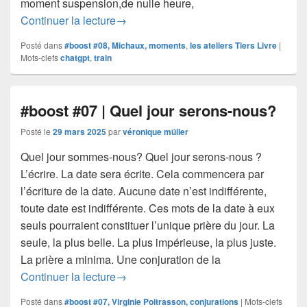
moment suspension,de nulle heure,
#boost #08 | moments
Continuer la lecture
→
Posté dans
#boost #08, Michaux, moments
,
les ateliers Tiers Livre
|
Mots-clefs
chatgpt
,
train
#boost #07 | Quel jour serons-nous?
Posté le
29 mars 2025
par
véronique müller
Quel jour sommes-nous? Quel jour serons-nous ?
L’écrire. La date sera écrite. Cela commencera par
l’écriture de la date. Aucune date n’est indifférente,
toute date est indifférente. Ces mots de la date à eux
seuls pourraient constituer l’unique prière du jour. La
seule, la plus belle. La plus impérieuse, la plus juste.
La prière a minima. Une conjuration de la
#boost #07 | Quel jour serons-nous?
Continuer la lecture
→
Posté dans
#boost #07, Virginie Poitrasson, conjurations
|
Mots-clefs