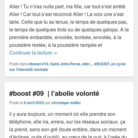
Aller ! Tu n’iras nulle part, ma fille, car tout s’est arrêté
Aller ! Car tout s’est recoincé Aller ! La voix une s’est
tarie. Celle que tu as tenue, le temps de quelques pas,
le temps de quelques trots ou de quelques galops. A la
première embardée, envolée, tombée, envolée, à la
poussière restée, à la poussière rampée et
#boost #10 | Recule, Recluse— Tu pas
Continuer la lecture
→
Posté dans
#boost #10, Saint John-Perse, aller...
,
#BOOST, un cycle
sur l'intensité mentale
#boost #09 | l’abolie volonté
Posté le
9 avril 2025
par
véronique müller
il y aura toujours. un moment où elle prendra son
téléphone, elle ira, errera, sur les réseaux sociaux. ça
la prend. sans son gré (toute entière, dans un moment
d’éclipse, puits d’oubli). au cœur de la nuit, à l’orée du