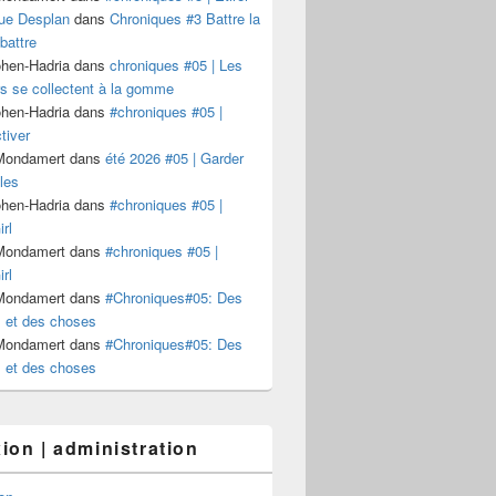
ue Desplan
dans
Chroniques #3 Battre la
battre
ohen-Hadria
dans
chroniques #05 | Les
s se collectent à la gomme
ohen-Hadria
dans
#chroniques #05 |
tiver
 Mondamert
dans
été 2026 #05 | Garder
les
ohen-Hadria
dans
#chroniques #05 |
rl
 Mondamert
dans
#chroniques #05 |
rl
 Mondamert
dans
#Chroniques#05: Des
et des choses
 Mondamert
dans
#Chroniques#05: Des
et des choses
ion | administration