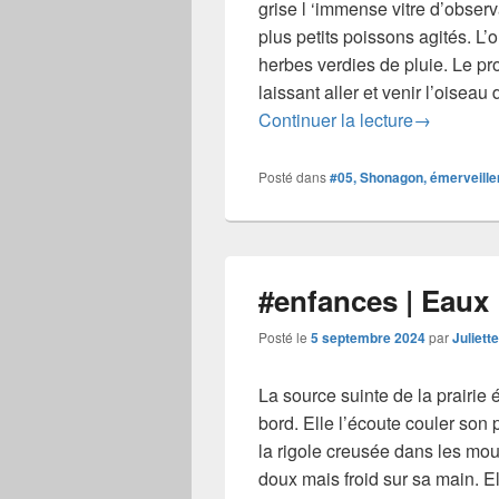
grise l ‘immense vitre d’obser
plus petits poissons agités. L’
herbes verdies de pluie. Le pr
laissant aller et venir l’oise
#enfances 
Continuer la lecture
→
Posté dans
#05, Shonagon, émerveill
#enfances | Eaux
Posté le
5 septembre 2024
par
Juliett
La source suinte de la prairie 
bord. Elle l’écoute couler son p
la rigole creusée dans les mou
doux mais froid sur sa main. 