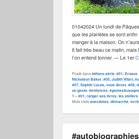
01042024 Un lundi de Pâques le
que les planètes se sont enfi
manger à la maison. On n’aura r
Il fait très beau ce matin, mais 
l’on entend tonner. — Le 1er
C
Posté dans
##hors-série
,
#01, Ernaux
Nicholson Baker
,
#05, Judith Wiart, m
#07, Sophie Lucas, vous devez
,
#08, d
un geste
,
#enfances
,
#gestes&usage
1 – #01, ranger ses livres
,
les ateliers
Mots-clefs
anecdotes
,
démarche
,
écri
#autobiographies