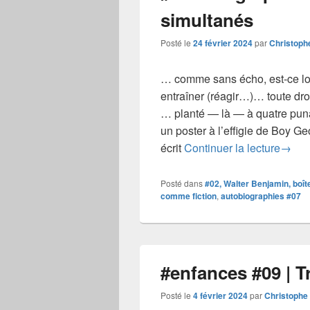
simultanés
Posté le
24 février 2024
par
Christoph
… comme sans écho, est-ce lo
entraîner (réagir…)… toute droit
… planté — là — à quatre puna
un poster à l’effigie de Boy G
#auto
écrit
Continuer la lecture
→
Posté dans
#02, Walter Benjamin, boî
comme fiction
,
autobiographies #07
#enfances #09 | T
Posté le
4 février 2024
par
Christophe