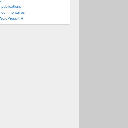
on
 publications
s commentaires
 WordPress-FR