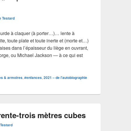
e Testard
urde à claquer (à porter…)… lente à
e, toute plate et toute inerte et (morte et…)
ises dans l’épaisseur du liège en ouvrant,
eorge, ou Michael Jackson — à ce qui est
biographies #07 | Contrastes simultanés
tes & armoires
,
#enfances
,
2021 – de l'autobiographie
rente-trois mètres cubes
 Testard