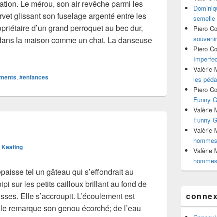
vation. Le mérou, son air revêche parmi les
Dominiq
orvet glissant son fuselage argenté entre les
semelle 
opriétaire d’un grand perroquet au bec dur,
Piero C
souvenir
au dans la maison comme un chat. La danseuse
Piero C
#05 | Emerveillements
Imperfec
Valèrie
ements
,
#enfances
les péda
Piero C
Funny Gi
Valèrie
Funny Gi
Valèrie
hommes 
e Keating
Valèrie
hommes 
épaisse tel un gâteau qui s’effondrait au
ipi sur les petits cailloux brillant au fond de
sses. Elle s’accroupit. L’écoulement est
connex
Elle remarque son genou écorché; de l’eau