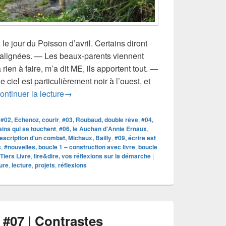
 jour du Poisson d’avril. Certains diront
n alignées. — Les beaux-parents viennent
ien à faire, m’a dit ME, ils apportent tout. —
le ciel est particulièrement noir à l’ouest, et
En attendant Marcel | lire&dire – enfances –
ontinuer la lecture
→
,
#02, Echenoz, courir
,
#03, Roubaud, double rêve
,
#04,
ains qui se touchent
,
#06, le Auchan d'Annie Ernaux
,
escription d'un combat, Michaux, Bailly
,
#09, écrire est
s
,
#nouvelles, boucle 1 – construction avec livre
,
boucle
 Tiers Livre
,
lire&dire, vos réflexions sur la démarche
|
ture
,
lecture
,
projets
,
réflexions
 #07 | Contrastes