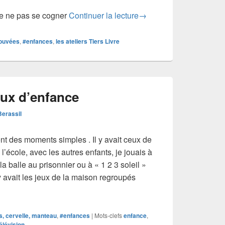
#enfances #09 | Trente-
de ne pas se cogner
Continuer la lecture
→
rouvées
,
#enfances
,
les ateliers Tiers Livre
eux d’enfance
Berassil
t des moments simples . Il y avait ceux de
l’école, avec les autres enfants, je jouais à
 la balle au prisonnier ou à « 1 2 3 soleil »
 y avait les jeux de la maison regroupés
#08 | jeux d’enfance
es, cervelle, manteau
,
#enfances
|
Mots-clefs
enfance
,
élévision