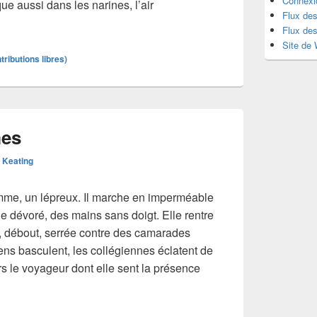
Connexi
que aussi dans les narines, l’air
Flux des
| Eaux
Flux de
Site de
tributions libres)
mes
e Keating
omme, un lépreux. Il marche en imperméable
 dévoré, des mains sans doigt. Elle rentre
, débout, serrée contre des camarades
gens basculent, les collégiennes éclatent de
ers le voyageur dont elle sent la présence
| Infirmes