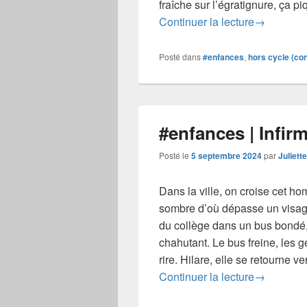
fraîche sur l’égratignure, ça pi
#enfances 
Continuer la lecture
→
Posté dans
#enfances
,
hors cycle (con
#enfances | Infir
Posté le
5 septembre 2024
par
Juliett
Dans la ville, on croise cet h
sombre d’où dépasse un visage
du collège dans un bus bondé
chahutant. Le bus freine, les 
rire. Hilare, elle se retourne v
#enfances 
Continuer la lecture
→