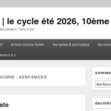
| le cycle été 2026, 10ème
des ateliers Tiers Livre
26
le livre comme fiction
les cycles & sommaires
les form
 auteur.e.s
Zone
sommai
principale
GORIE :
#ENFANCES
de
widget
sommaire
pour
général
la
barre
latérale
ste
derniè