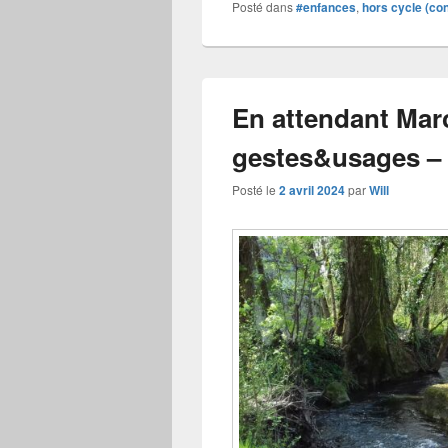
Posté dans
#enfances
,
hors cycle (con
En attendant Marc
gestes&usages – 
Posté le
2 avril 2024
par
Will