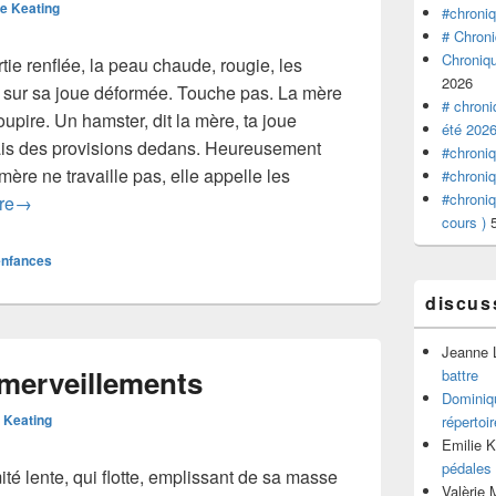
te Keating
#chroniq
# Chroni
Chroniqu
tie renflée, la peau chaude, rougie, les
2026
 sur sa joue déformée. Touche pas. La mère
# chroni
upire. Un hamster, dit la mère, ta joue
été 2026
ais des provisions dedans. Heureusement
#chroniq
mère ne travaille pas, elle appelle les
#chroniq
#chroniq
#Enfances | Dentiste
re
→
cours )
enfances
discus
Jeanne 
Emerveillements
battre
Dominiq
e Keating
répertoir
Emilie 
pédales
té lente, qui flotte, emplissant de sa masse
Valèrie