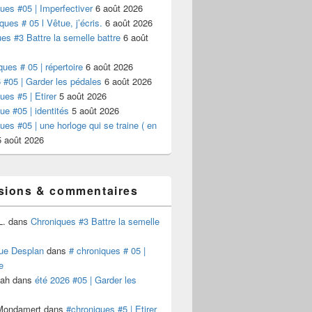
ues #05 | Imperfectiver
6 août 2026
ques # 05 l Vêtue, j’écris.
6 août 2026
es #3 Battre la semelle battre
6 août
ques # 05 | répertoire
6 août 2026
 #05 | Garder les pédales
6 août 2026
ues #5 | Etirer
5 août 2026
ue #05 | identités
5 août 2026
ues #05 | une horloge qui se traine ( en
5 août 2026
sions & commentaires
L.
dans
Chroniques #3 Battre la semelle
ue Desplan
dans
# chroniques # 05 |
e
Kah
dans
été 2026 #05 | Garder les
 Mondamert
dans
#chroniques #5 | Etirer