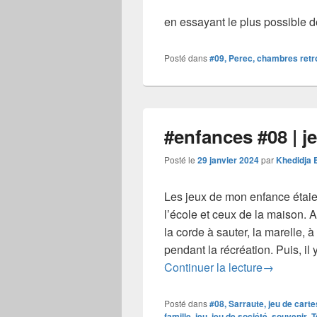
en essayant le plus possible 
Posté dans
#09, Perec, chambres ret
#enfances #08 | j
Posté le
29 janvier 2024
par
Khedidja 
Les jeux de mon enfance étaien
l’école et ceux de la maison. A 
la corde à sauter, la marelle, à
pendant la récréation. Puis, il
#enfances 
Continuer la lecture
→
Posté dans
#08, Sarraute, jeu de cart
famille
,
jeu
,
jeu de société
,
souvenir
,
T