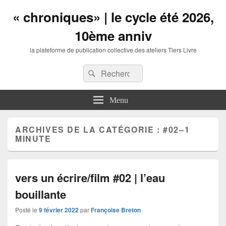
« chroniques» | le cycle été 2026,
10ème anniv
la plateforme de publication collective des ateliers Tiers Livre
Entête
Recherche :
Recherche
barre
à
droite
Menu
zone
de
widgets
ARCHIVES DE LA CATÉGORIE :
#02–1
MINUTE
vers un écrire/film #02 | l’eau
bouillante
Posté le
9 février 2022
par
Françoise Breton