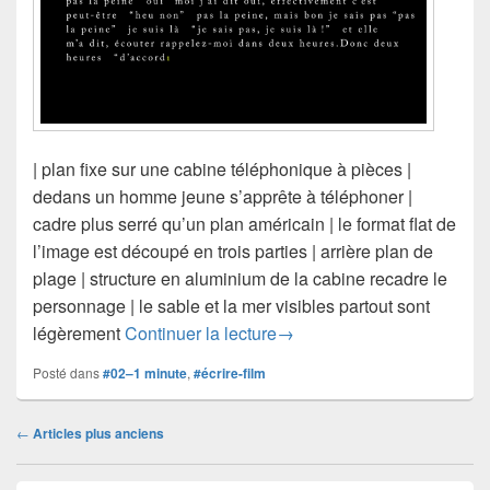
| plan fixe sur une cabine téléphonique à pièces |
dedans un homme jeune s’apprête à téléphoner |
cadre plus serré qu’un plan américain | le format flat de
l’image est découpé en trois parties | arrière plan de
plage | structure en aluminium de la cabine recadre le
personnage | le sable et la mer visibles partout sont
vers un écrire/film #02 | Je 
légèrement
Continuer la lecture
→
Posté dans
#02–1 minute
,
#écrire-film
Navigation
←
Articles plus anciens
dans
les
Zone