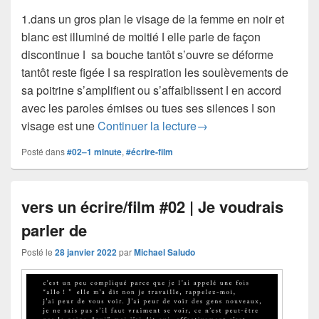
1.dans un gros plan le visage de la femme en noir et
blanc est illuminé de moitié ǀ elle parle de façon
discontinue ǀ sa bouche tantôt s’ouvre se déforme
tantôt reste figée ǀ sa respiration les soulèvements de
sa poitrine s’amplifient ou s’affaiblissent ǀ en accord
avec les paroles émises ou tues ses silences ǀ son
vers un écrire/fim #02 |
visage est une
Continuer la lecture
→
Posté dans
#02–1 minute
,
#écrire-film
vers un écrire/film #02 | Je voudrais
parler de
Posté le
28 janvier 2022
par
Michael Saludo