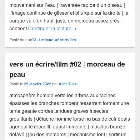
mouvement sur l’eau | traversée rapide d’un oiseau |
l’image continue de glisser et bifurque sur la droite | la
barque vu d’en haut, juste un morceau assez près,
vers un écrire/film #02 | Zama
contient
Continuer la lecture
→
Posté dans
#02–1 minute
,
#écrire-film
vers un écrire/film #02 | morceau de
peau
Posté le
29 janvier 2022
par
Alice Diaz
atmosphère humide verte­ les arbres aux racines
épaisses les branches tombent resserrent forment une
tente géante cordes tendues graves insectes
grouillants | détache homme torse nu bas de cuir épais
agenouillé recueilli quasi immobile | muscles bronze
délavé | jeu des membres | mécanisme lent | sortir un