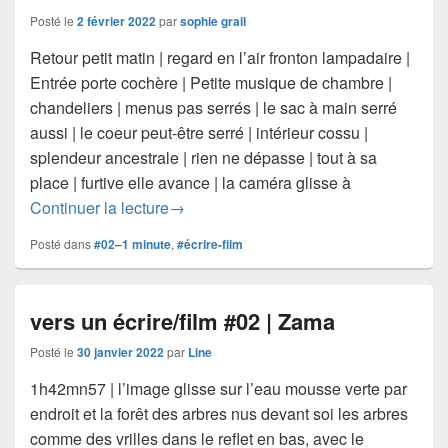
Posté le
2 février 2022
par
sophie grail
Retour petit matin | regard en l’air fronton lampadaire |
Entrée porte cochère | Petite musique de chambre |
chandeliers | menus pas serrés | le sac à main serré
aussi | le coeur peut-être serré | intérieur cossu |
splendeur ancestrale | rien ne dépasse | tout à sa
place | furtive elle avance | la caméra glisse à
vers un écrire/film #02 | Vieni Elisabet
Continuer la lecture
→
Posté dans
#02–1 minute
,
#écrire-film
vers un écrire/film #02 | Zama
Posté le
30 janvier 2022
par
Line
1h42mn57 | l’image glisse sur l’eau mousse verte par
endroit et la forêt des arbres nus devant soi les arbres
comme des vrilles dans le reflet en bas, avec le