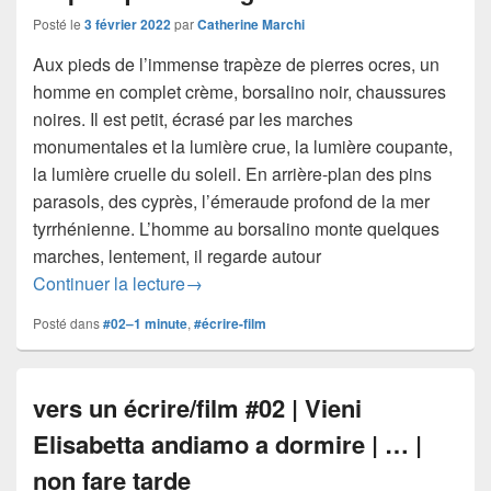
Posté le
3 février 2022
par
Catherine Marchi
Aux pieds de l’immense trapèze de pierres ocres, un
homme en complet crème, borsalino noir, chaussures
noires. Il est petit, écrasé par les marches
monumentales et la lumière crue, la lumière coupante,
la lumière cruelle du soleil. En arrière-plan des pins
parasols, des cyprès, l’émeraude profond de la mer
tyrrhénienne. L’homme au borsalino monte quelques
marches, lentement, il regarde autour
vers un écrire/film #02 | le mépris est u
Continuer la lecture
→
Posté dans
#02–1 minute
,
#écrire-film
vers un écrire/film #02 | Vieni
Elisabetta andiamo a dormire | … |
non fare tarde