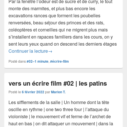
Par la fenêtre l’odeur est de sucre et de curry, le tout
monte des marmites, et plus bas encore les
excavations rances que forment les poubelles
renversées, beau séjour des princes et des rats,
coléoptères et corneilles qui ne migrent plus mais
s’installent en rapaces familiers dans les cours, on y
sent leurs yeux quand on descend les derniers étages
vers un écrire/film #02 | l’eau bouillante
Continuer la lecture
→
Posté dans
#02–1 minute
,
#écrire-film
vers un écrire film #02 | les patins
Posté le
6 février 2022
par
Marion T.
Les sifflements de la salle | Un homme dont la tête
oscille en rythme | one two three four | l’attaque du
violoniste | le mouvement vif et ferme de l’archet de
haut en bas | on dit attaquer un mouvement | dans la