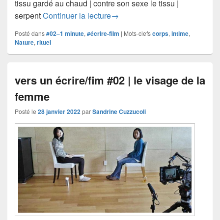
tissu gardé au chaud | contre son sexe le tissu |
vers un écrire/film #02 | morce
serpent
Continuer la lecture
→
Posté dans
#02–1 minute
,
#écrire-film
|
Mots-clefs
corps
,
intime
,
Nature
,
rituel
vers un écrire/fim #02 | le visage de la
femme
Posté le
28 janvier 2022
par
Sandrine Cuzzucoli