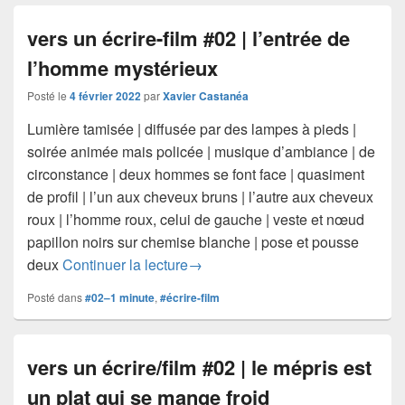
vers un écrire-film #02 | l’entrée de
l’homme mystérieux
Posté le
4 février 2022
par
Xavier Castanéa
Lumière tamisée | diffusée par des lampes à pieds |
soirée animée mais policée | musique d’ambiance | de
circonstance | deux hommes se font face | quasiment
de profil | l’un aux cheveux bruns | l’autre aux cheveux
roux | l’homme roux, celui de gauche | veste et nœud
papillon noirs sur chemise blanche | pose et pousse
vers un écrire-film #02 | l’entrée
deux
Continuer la lecture
→
Posté dans
#02–1 minute
,
#écrire-film
vers un écrire/film #02 | le mépris est
un plat qui se mange froid