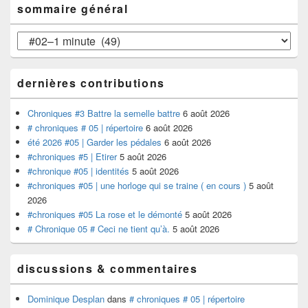
articles
sommaire général
principale
de
widget
sommaire
pour
général
la
barre
dernières contributions
latérale
Chroniques #3 Battre la semelle battre
6 août 2026
# chroniques # 05 | répertoire
6 août 2026
été 2026 #05 | Garder les pédales
6 août 2026
#chroniques #5 | Etirer
5 août 2026
#chronique #05 | identités
5 août 2026
#chroniques #05 | une horloge qui se traine ( en cours )
5 août
2026
#chroniques #05 La rose et le démonté
5 août 2026
# Chronique 05 # Ceci ne tient qu’à.
5 août 2026
discussions & commentaires
Dominique Desplan
dans
# chroniques # 05 | répertoire