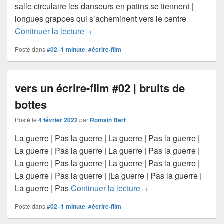
salle circulaire les danseurs en patins se tiennent |
longues grappes qui s’acheminent vers le centre
vers un écrire film #02 | les patins
Continuer la lecture
→
Posté dans
#02–1 minute
,
#écrire-film
vers un écrire-film #02 | bruits de
bottes
Posté le
4 février 2022
par
Romain Bert
La guerre | Pas la guerre | La guerre | Pas la guerre |
La guerre | Pas la guerre | La guerre | Pas la guerre |
La guerre | Pas la guerre | La guerre | Pas la guerre |
La guerre | Pas la guerre | |La guerre | Pas la guerre |
vers un écrire-film #02 |
La guerre | Pas
Continuer la lecture
→
Posté dans
#02–1 minute
,
#écrire-film