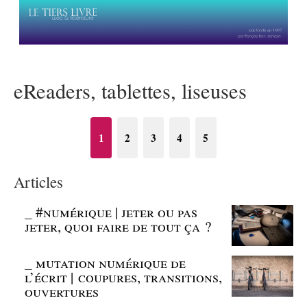
eReaders, tablettes, liseuses
1
2
3
4
5
Articles
_
#numérique | jeter ou pas
jeter, quoi faire de tout ça ?
_
mutation numérique de
l’écrit | coupures, transitions,
ouvertures