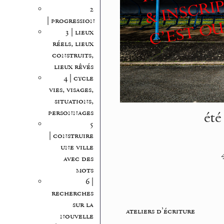
2
| progression
3 | lieux
réels, lieux
construits,
lieux rêvés
4 | cycle
vies, visages,
situations,
été
personnages
5
| construire
une ville
avec des
mots
6 |
recherches
sur la
ateliers d’écriture
nouvelle