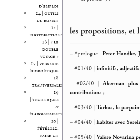
d’emploi
14 | outils
du roman
15 |
les propositions, et 
photofictions
16 | « le
double
–
#prologue |
Peter Handke, 
voyage »
17 | vers une
–
#01/40 |
infinitifs, adjectif
écopoétique
18
–
#02/40 |
Akerman plus 
| transversales
contributions
;
19
| techniques
&
–
#03/40 |
Tarkos, le parpain
élargissements
20 |
–
#04/40 |
habiter avec Serei
#été2021,
faire un
–
#05/40 |
Valère Novarina po