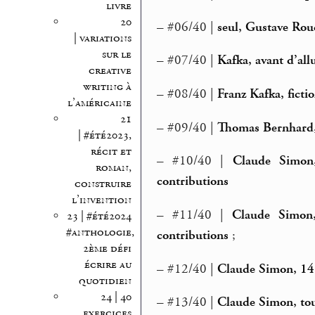
livre
20
–
#06/40 |
seul, Gustave Ro
| variations
sur le
–
#07/40 |
Kafka, avant d’al
creative
writing à
–
#08/40 |
Franz Kafka, fict
l’américaine
21
–
#09/40 |
Thomas Bernhard,
| #été2023,
récit et
–
#10/40 |
Claude Simon,
roman,
contributions
construire
l’invention
–
#11/40 |
Claude Simon,
23 | #été2024
#anthologie,
contributions
;
2ème défi
écrire au
– #12/40 |
Claude Simon, 14 f
quotidien
24 | 40
– #13/40 |
Claude Simon, to
exercices