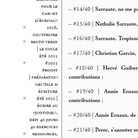
pour le
–
#14/40 |
Sarraute, ne me pa
carnet
d’écrivain
–
#15/40 |
Nathalie Sarraute,
2026,
construire
–
#16/40 |
Sarraute, Tropisme
recto verso
| le cycle
–
#17/40 |
Christian Garcin, 
été 2025
#2025
–
#18/40 |
Hervé Guiber
#boost
contributions
;
| préparation
mentale &
–
#19/40 |
Annie Ernau
écriture
été 2022 |
contributions
;
écrire au
quotidien,
–
#20/40 |
Annie Ernaux, de 
défi 40 jours
40 exercices
–
#21/40 |
Perec, s’annoter 
ressources,