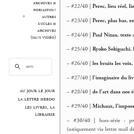
archives &
–
#22/40 |
Perec, lieu réel, 
formation
autres
–
#23/40 |
Perec, plus bas, e
cycles &
archives
–
#24/40 |
Paul Nizan, texte
(sans vidéo)
–
#25/40 |
Ryoko Sekiguchi, 
–
#26/40 |
les bruits les voix
–
#27/40 |
l’imaginaire du li
au jour le jour
–
#28/40 |
de l’art dans nos 
la lettre hebdo
–
#29/40 |
Michaux, l’imposs
les livres, la
librairie
–
#30/40 | hors-série : pr
(uniquement via lettre mail de