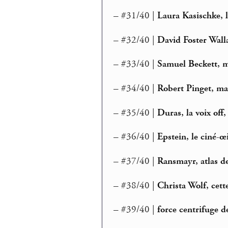
–
#31/40 |
Laura Kasischke, l
–
#32/40 |
David Foster Walla
–
#33/40 |
Samuel Beckett, 
–
#34/40 |
Robert Pinget, ma
–
#35/40 |
Duras, la voix off
–
#36/40 |
Epstein, le ciné-œi
–
#37/40 |
Ransmayr, atlas d
–
#38/40 |
Christa Wolf, cett
–
#39/40 |
force centrifuge de