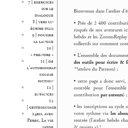
7 | exercices
sur le
Bienvenue dans l’atelier d’é
dialogue
8 | vers un
• Près de 2 400 contributi
écrire-film
risqués de nos aventures ic
9 | pousser
hebdo et les ZoomsReplay 
la langue
collectifs sur comment cont
10 |
« prendre »
• L’ensemble des document
11 | de
des outils pour écrire & fa
l’autobiographie
**ateliers
du Patreon) ;
comme
fiction
• cette page a donc servi,
12 |
contrôle pour l’ensembl
enfances
contribution
par auteurs
) ;
13
• les inscriptions au cycle
| gestes&usages
votre rythme via
les abon
14bis, avec
rentrée (l’atelier hebdo c
Perec, La vie
mode
& projets ») !