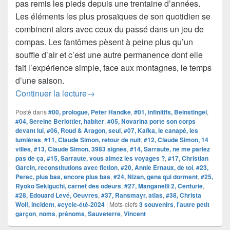
pas remis les pieds depuis une trentaine d’années.
Les éléments les plus prosaïques de son quotidien se
combinent alors avec ceux du passé dans un jeu de
compas. Les fantômes pèsent à peine plus qu’un
souffle d’air et c’est une autre permanence dont elle
fait l’expérience simple, face aux montagnes, le temps
d’une saison.
#anthologie #40 | Magasins généraux
Continuer la lecture
→
Posté dans
#00, prologue, Peter Handke
,
#01, infinitifs, Beinstingel
,
#04, Sereine Berlottier, habiter
,
#05, Novarina porte son corps
devant lui
,
#06, Roud & Aragon, seul
,
#07, Kafka, le canapé, les
lumières
,
#11, Claude Simon, retour de nuit
,
#12, Claude Simon, 14
villes
,
#13, Claude Simon, 3983 signes
,
#14, Sarraute, ne me parlez
pas de ça
,
#15, Sarraute, vous aimez les voyages ?
,
#17, Christian
Garcin, reconstitutions avec fiction
,
#20, Annie Ernaux, de toi
,
#23,
Perec, plus bas, encore plus bas
,
#24, Nizan, gens qui dorment
,
#25,
Ryoko Sekiguchi, carnet des odeurs
,
#27, Manganelli 2, Centurie
,
#28, Edouard Levé, Oeuvres
,
#37, Ransmayr, atlas
,
#38, Christa
Wolf, incident
,
#cycle-été-2024
|
Mots-clefs
3 souvenirs
,
l'autre petit
garçon
,
noms
,
prénoms
,
Sauveterre
,
Vincent