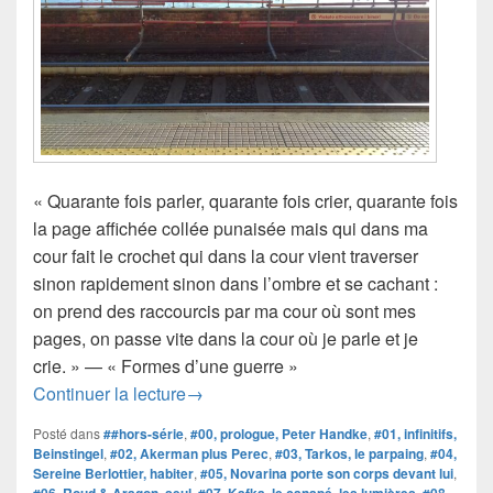
« Quarante fois parler, quarante fois crier, quarante fois
la page affichée collée punaisée mais qui dans ma
cour fait le crochet qui dans la cour vient traverser
sinon rapidement sinon dans l’ombre et se cachant :
on prend des raccourcis par ma cour où sont mes
pages, on passe vite dans la cour où je parle et je
crie. » — « Formes d’une guerre »
#anthologie #39 et #40 | Carnet 40×50
Continuer la lecture
→
Posté dans
##hors-série
,
#00, prologue, Peter Handke
,
#01, infinitifs,
Beinstingel
,
#02, Akerman plus Perec
,
#03, Tarkos, le parpaing
,
#04,
Sereine Berlottier, habiter
,
#05, Novarina porte son corps devant lui
,
,
,