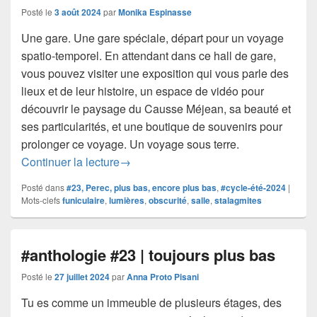
Posté le
3 août 2024
par
Monika Espinasse
Une gare. Une gare spéciale, départ pour un voyage
spatio-temporel. En attendant dans ce hall de gare,
vous pouvez visiter une exposition qui vous parle des
lieux et de leur histoire, un espace de vidéo pour
découvrir le paysage du Causse Méjean, sa beauté et
ses particularités, et une boutique de souvenirs pour
prolonger ce voyage. Un voyage sous terre.
#anthologie #23 | Aven Armand
Continuer la lecture
→
Posté dans
#23, Perec, plus bas, encore plus bas
,
#cycle-été-2024
|
Mots-clefs
funiculaire
,
lumières
,
obscurité
,
salle
,
stalagmites
#anthologie #23 | toujours plus bas
Posté le
27 juillet 2024
par
Anna Proto Pisani
Tu es comme un immeuble de plusieurs étages, des