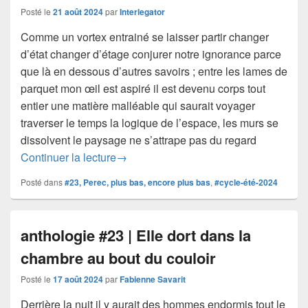
Posté le
21 août 2024
par
Interlegator
Comme un vortex entrainé se laisser partir changer
d’état changer d’étage conjurer notre ignorance parce
que là en dessous d’autres savoirs ; entre les lames de
parquet mon œil est aspiré il est devenu corps tout
entier une matière malléable qui saurait voyager
traverser le temps la logique de l’espace, les murs se
dissolvent le paysage ne s’attrape pas du regard
#anthologie #23 | Perec | sans dessus
Continuer la lecture
→
Posté dans
#23, Perec, plus bas, encore plus bas
,
#cycle-été-2024
anthologie #23 | Elle dort dans la
chambre au bout du couloir
Posté le
17 août 2024
par
Fabienne Savarit
Derrière la nuit il y aurait des hommes endormis tout le