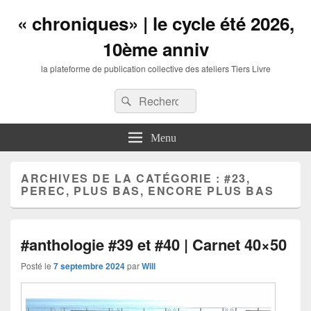
« chroniques» | le cycle été 2026,
10ème anniv
la plateforme de publication collective des ateliers Tiers Livre
Entête
Recherche :
Recherche
barre
à
droite
Menu
zone
de
widgets
ARCHIVES DE LA CATÉGORIE :
#23,
PEREC, PLUS BAS, ENCORE PLUS BAS
#anthologie #39 et #40 | Carnet 40×50
Posté le
7 septembre 2024
par
Will