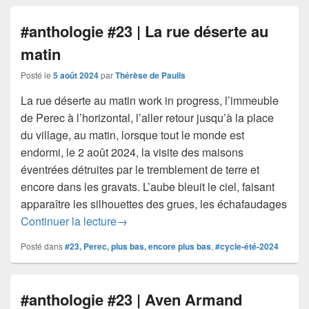
#anthologie #23 | La rue déserte au
matin
Posté le
5 août 2024
par
Thérèse de Paulis
La rue déserte au matin work in progress, l’immeuble
de Perec à l’horizontal, l’aller retour jusqu’à la place
du village, au matin, lorsque tout le monde est
endormi, le 2 août 2024, la visite des maisons
éventrées détruites par le tremblement de terre et
encore dans les gravats. L’aube bleuit le ciel, faisant
apparaître les silhouettes des grues, les échafaudages
#anthologie #23 | La rue déserte au mat
Continuer la lecture
→
Posté dans
#23, Perec, plus bas, encore plus bas
,
#cycle-été-2024
#anthologie #23 | Aven Armand