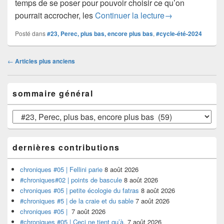
temps de se poser pour pouvoir choisir ce qu’on
#anthologie #23 |
pourrait accrocher, les
Continuer la lecture
→
Posté dans
#23, Perec, plus bas, encore plus bas
,
#cycle-été-2024
Navigation
←
Articles plus anciens
dans
les
Zone
articles
sommaire général
principale
de
widget
sommaire
pour
général
la
barre
dernières contributions
latérale
chroniques #05 | Fellini parie
8 août 2026
#chroniques#02 | points de bascule
8 août 2026
chroniques #05 | petite écologie du fatras
8 août 2026
#chroniques #5 | de la craie et du sable
7 août 2026
chroniques #05 |
7 août 2026
#chroniques #05 | Ceci ne tient qu’à.
7 août 2026