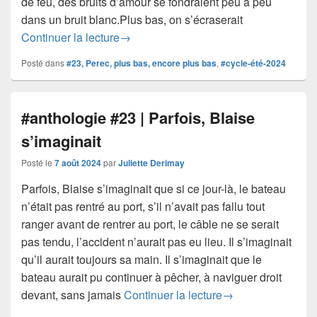
de feu, des bruits d’amour se fondraient peu à peu
dans un bruit blanc.Plus bas, on s’écraserait
#anthologie #23 | descente
Continuer la lecture
→
Posté dans
#23, Perec, plus bas, encore plus bas
,
#cycle-été-2024
#anthologie #23 | Parfois, Blaise
s’imaginait
Posté le
7 août 2024
par
Juliette Derimay
Parfois, Blaise s’imaginait que si ce jour-là, le bateau
n’était pas rentré au port, s’il n’avait pas fallu tout
ranger avant de rentrer au port, le câble ne se serait
pas tendu, l’accident n’aurait pas eu lieu. Il s’imaginait
qu’il aurait toujours sa main. Il s’imaginait que le
bateau aurait pu continuer à pêcher, à naviguer droit
#anthologie #23 | P
devant, sans jamais
Continuer la lecture
→