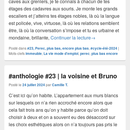
caves aux greniers, je te connais à chacun de tes
étages des cadavres aux souris. Je monte les grands
escaliers et j’atteins tes étages nobles, là où la langue
est policée, vive, virtuose, là où les relations semblent
être, là où la conversation s’impose et tu es urbaine et
#anthologie #23 | t
mondaine, brillante,
Continuer la lecture
→
Posté dans
#23, Perec, plus bas, encore plus bas
,
#cycle-été-2024
|
Mots-clefs
immeuble
,
La vie mode d'emploi
,
perec
,
plus bas encore
#anthologie #23 | la voisine et Bruno
Posté le
24 juillet 2024
par
Camille T.
C’est ici qu’on habite. L’appartement aux murs blancs
sur lesquels on n’a rien accroché encore alors que
cela fait trois ans qu’on y habite parce qu’on doit
choisir à deux et on a souvent eu des désaccord sur
les choix esthétiques alors on n’a toujours pas pris le