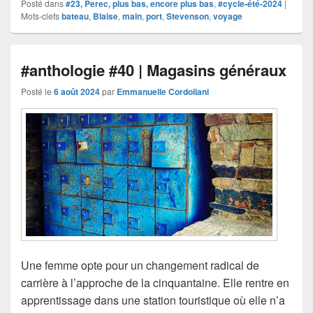
Posté dans
#23, Perec, plus bas, encore plus bas
,
#cycle-été-2024
|
Mots-clefs
bateau
,
Blaise
,
main
,
port
,
Stevenson
,
voyage
#anthologie #40 | Magasins généraux
Posté le
6 août 2024
par
Emmanuelle Cordoliani
Une femme opte pour un changement radical de
carrière à l’approche de la cinquantaine. Elle rentre en
apprentissage dans une station touristique où elle n’a