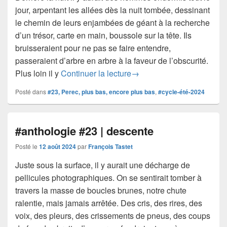
jour, arpentant les allées dès la nuit tombée, dessinant
le chemin de leurs enjambées de géant à la recherche
d’un trésor, carte en main, boussole sur la tête. Ils
bruisseraient pour ne pas se faire entendre,
passeraient d’arbre en arbre à la faveur de l’obscurité.
anthologie #23 | Elle dort
Plus loin il y
Continuer la lecture
→
Posté dans
#23, Perec, plus bas, encore plus bas
,
#cycle-été-2024
#anthologie #23 | descente
Posté le
12 août 2024
par
François Tastet
Juste sous la surface, il y aurait une décharge de
pellicules photographiques. On se sentirait tomber à
travers la masse de boucles brunes, notre chute
ralentie, mais jamais arrêtée. Des cris, des rires, des
voix, des pleurs, des crissements de pneus, des coups