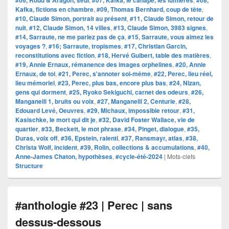
#06, Roud & Aragon, seul
#07, Kafka, le canapé, les lumières
#08,
Kafka, fictions en chambre
,
#09, Thomas Bernhard, coup de tête
,
#10, Claude Simon, portrait au présent
,
#11, Claude Simon, retour de
nuit
,
#12, Claude Simon, 14 villes
,
#13, Claude Simon, 3983 signes
,
#14, Sarraute, ne me parlez pas de ça
,
#15, Sarraute, vous aimez les
voyages ?
,
#16; Sarraute, tropismes
,
#17, Christian Garcin,
reconstitutions avec fiction
,
#18, Hervé Guibert, table des matières
,
#19, Annie Ernaux, rémanence des images orphelines
,
#20, Annie
Ernaux, de toi
,
#21, Perec, s'annoter soi-même
,
#22, Perec, lieu réel,
lieu mémoriel
,
#23, Perec, plus bas, encore plus bas
,
#24, Nizan,
gens qui dorment
,
#25, Ryoko Sekiguchi, carnet des odeurs
,
#26,
Manganelli 1, bruits ou voix
,
#27, Manganelli 2, Centurie
,
#28,
Edouard Levé, Oeuvres
,
#29, Michaux, impossible retour
,
#31,
Kasischke, le mort qui dit je
,
#32, David Foster Wallace, vie de
quartier
,
#33, Beckett, le mot phrase
,
#34, Pinget, dialogue
,
#35,
Duras, voix off
,
#36, Epstein, ralenti
,
#37, Ransmayr, atlas
,
#38,
Christa Wolf, incident
,
#39, Rolin, collections & accumulations
,
#40,
Anne-James Chaton, hypothèses
,
#cycle-été-2024
|
Mots-clefs
Structure
#anthologie #23 | Perec | sans
dessus-dessous