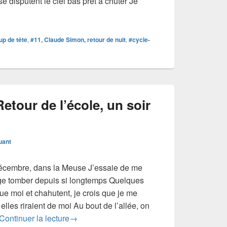
se disputent le ciel bas prêt à chuter Je
 #11 / entre chien et loup
p de tête
,
#11, Claude Simon, retour de nuit
,
#cycle-
etour de l’école, un soir
uant
 décembre, dans la Meuse J’essaie de me
eige tomber depuis si longtemps Quelques
ue moi et chahutent, je crois que je me
lles riraient de moi Au bout de l’allée, on
#Anthologie# 11 Retour de l’école, un soir o
Continuer la lecture
→