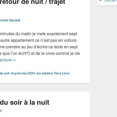
etour de nuit / trajet
Site de
smine Djenadi
minutes du matin je mets exactement sept
’autre appartement ce n’est pas en voiture,
me prendre au jeu d’écrire ce texte en sept
que l’on écrit?) et de le vivre comme je vis
#anthologie #11 | retour de nuit / trajet habituel
lecture
→
de nuit
,
#cycle-été-2024
,
les ateliers Tiers Livre
du soir à la nuit
ff