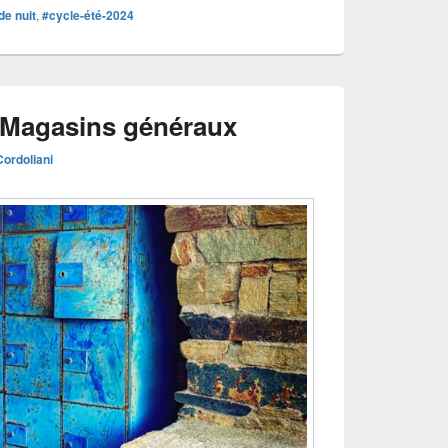
de nuit
,
#cycle-été-2024
| Magasins généraux
ordoliani