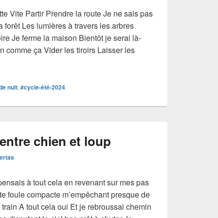
itte Vite Partir Prendre la route Je ne sais pas
a forêt Les lumières à travers les arbres
ire Je ferme la maison Bientôt je serai là-
n comme ça Vider les tiroirs Laisser les
hologie #11 | du soir à la nuit
de nuit
,
#cycle-été-2024
entre chien et loup
ertas
 pensais à tout cela en revenant sur mes pas
ette foule compacte m’empêchant presque de
rain A tout cela oui Et je rebroussai chemin