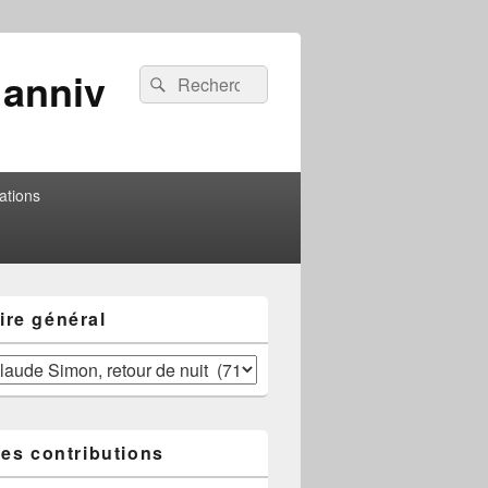
 anniv
Entête
Recherche :
Recherche
barre
à
droite
zone
de
widgets
ations
re général
res contributions