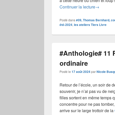
à cette heure où chien et loup 
#anthologie
Continuer la lecture
→
Posté dans
#09, Thomas Bernhard, cou
été-2024
,
les ateliers Tiers Livre
#Anthologie# 11 R
ordinaire
Posté le
17 août 2024
par
Nicole Busq
Retour de l’école, un soir de
souvenir, je n’ai pas vu de n
filles sortent en même temps q
concentre pour ne pas tomber, e
arrive sur le large trottoir de la