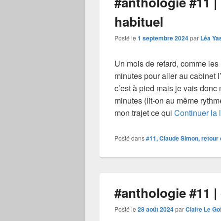
#anthologie #11 | r
habituel
Posté le
1 septembre 2024
par
Léa Ya
Un mois de retard, comme les 
minutes pour aller au cabinet l
c’est à pied mais je vais donc 
minutes (lit-on au même rythme 
mon trajet ce qui
Continuer la 
Posté dans
#11, Claude Simon, retour 
#anthologie #11 | 
Posté le
28 août 2024
par
Claire Le Go