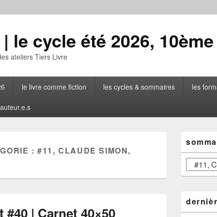
| le cycle été 2026, 10ème
des ateliers Tiers Livre
26
le livre comme fiction
les cycles & sommaires
les form
 auteur.e.s
Zone
sommai
principale
GORIE :
#11, CLAUDE SIMON,
de
widget
sommaire
pour
général
la
barre
latérale
derniè
t #40 | Carnet 40×50