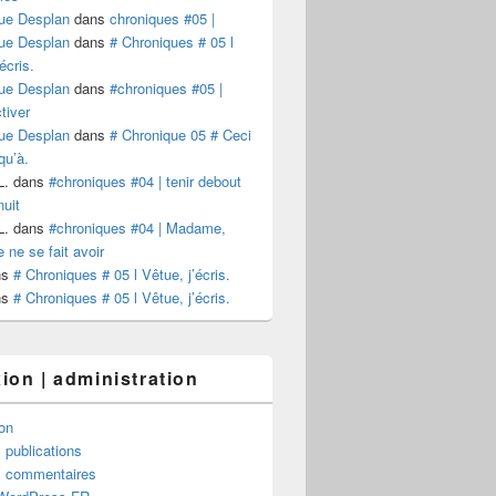
ue Desplan
dans
chroniques #05 |
 | Carnet 40×50
ue Desplan
dans
# Chroniques # 05 l
écris.
ue Desplan
dans
#chroniques #05 |
tiver
ue Desplan
dans
# Chronique 05 # Ceci
qu’à.
L.
dans
#chroniques #04 | tenir debout
nuit
L.
dans
#chroniques #04 | Madame,
 ne se fait avoir
ns
# Chroniques # 05 l Vêtue, j’écris.
ns
# Chroniques # 05 l Vêtue, j’écris.
ion | administration
on
 publications
s commentaires