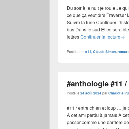
Du soir à la nuit je roule Je qu
ce que ça veut dire Traverser l
Suivre la lune Continuer l’histo
bas Dans le sud Et ce sera bie
#ant
lettres
Continuer la lecture
→
Posté dans
#11, Claude Simon, retour 
#anthologie #11 / 
Posté le
24 août 2024
par
Charlotte Pu
#11 / entre chien et loup … je
A cet ami perdu à jamais A c
passer comme une barrière de t