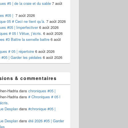
ues #5 | de la craie et du sable
7 août
ues #05 |
7 août 2026
que 05 # Ceci ne tient qu’à.
7 août 2026
ues #05 | Imperfectiver
6 août 2026
ques # 05 l Vêtue, j’écris.
6 août 2026
es #3 Battre la semelle battre
6 août
ques # 05 | répertoire
6 août 2026
 #05 | Garder les pédales
6 août 2026
sions & commentaires
ohen-Hadria
dans
chroniques #05 |
ohen-Hadria
dans
# Chroniques # 05 l
écris.
ue Desplan
dans
#chronique #05 |
ue Desplan
dans
été 2026 #05 | Garder
les