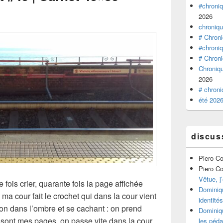
#chroniq
2026
chroniq
# Chroni
#chroniq
# Chroni
Chroniqu
2026
# chroni
été 2026
discus
Piero C
Piero C
Vêtue, j’
 fois crier, quarante fois la page affichée
Dominiq
ma cour fait le crochet qui dans la cour vient
identités
on dans l’ombre et se cachant : on prend
Dominiq
 sont mes pages, on passe vite dans la cour
les péda