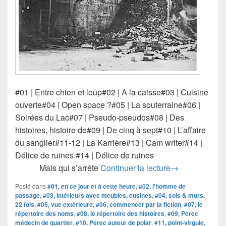
#01 | Entre chien et loup#02 | A la caisse#03 | Cuisine
ouverte#04 | Open space ?#05 | La souterraine#06 |
Soirées du Lac#07 | Pseudo-pseudos#08 | Des
histoires, histoire de#09 | De cinq à sept#10 | L’affaire
du sanglier#11-12 | La Karrière#13 | Cam writer#14 |
Délice de ruines #14 | Délice de ruines
#LVME #14 | Dé
Mais qui s’arrête
Continuer la lecture
→
Posté dans
#01, en ce jour et à cette heure
,
#02, l'homme de
passage
,
#03, intérieurs avec meubles, cusines
,
#04, sols & murs,
22 fois
,
#05, vue extérieure
,
#06, commencer par la fiction
,
#07, le
répertoire des noms
,
#08, le répertoire des histoires
,
#09, Perec
médecin de quartier
,
#10, Perec auteur de polar
,
#11, point-virgule,