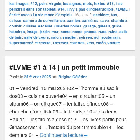
les images
,
#12, point-virgule, les signes, mots, textes
,
#13, il se
peindrait dans son tableau
,
#14, il n'y a pas d'indestructible
,
#LVME |
écrire avec «La vie mode d'emploi»
|
Mots-clefs
accident
,
bus
,
caisse
,
caméra de surveillance
,
camion
,
carrières
,
cave
,
chambre
,
couloir
,
cuisine
,
escalier
,
Galeries noires
,
garage
,
gâteau
,
guide
,
histoires
,
image
,
jardin
,
mur
,
noms
,
notes
,
photos
,
rues
,
ruine
,
salle
de bain
,
salle de cours
,
salon
,
sanglier
,
soirées
,
sol
,
souterrain
,
supermarché
,
terrasse
,
Thermes
,
toilettes
,
vélo
,
vidéo
,
voiture
#LVME #1 à 14 | un petit immeuble
Posté le
25 février 2025
par
Brigitte Célérier
01 – vendredi 10 mai 202402 – l’homme au sac à
dos03 – cuisine ouverte04 – en circulant05 – un
album06 – on dit que07 – tentative d’index08 –
ébauche d’une liste09 – le fleuriste10 – les deux
Paul11 – les tiroirs à dessin12 – les livres partis pour
Ginasservis13 – l’histoire du petit immeuble14 – les
#LVME #1 à 14 | un petit
derniers 01 –
Continuer la lecture
→