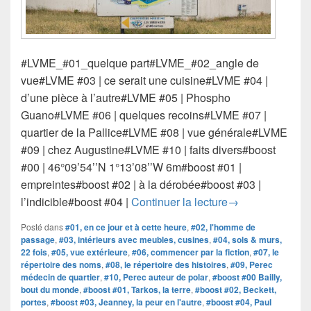
#LVME_#01_quelque part#LVME_#02_angle de
vue#LVME #03 | ce serait une cuisine#LVME #04 |
d’une pièce à l’autre#LVME #05 | Phospho
Guano#LVME #06 | quelques recoins#LVME #07 |
quartier de la Pallice#LVME #08 | vue générale#LVME
#09 | chez Augustine#LVME #10 | faits divers#boost
#00 | 46°09’54’’N 1°13’08’’W 6m#boost #01 |
empreintes#boost #02 | à la dérobée#boost #03 |
#LVME_#BOOST_5
l’indicible#boost #04 |
Continuer la lecture
→
Posté dans
#01, en ce jour et à cette heure
,
#02, l'homme de
passage
,
#03, intérieurs avec meubles, cusines
,
#04, sols & murs,
22 fois
,
#05, vue extérieure
,
#06, commencer par la fiction
,
#07, le
répertoire des noms
,
#08, le répertoire des histoires
,
#09, Perec
médecin de quartier
,
#10, Perec auteur de polar
,
#boost #00 Bailly,
bout du monde
,
#boost #01, Tarkos, la terre
,
#boost #02, Beckett,
portes
,
#boost #03, Jeanney, la peur en l'autre
,
#boost #04, Paul