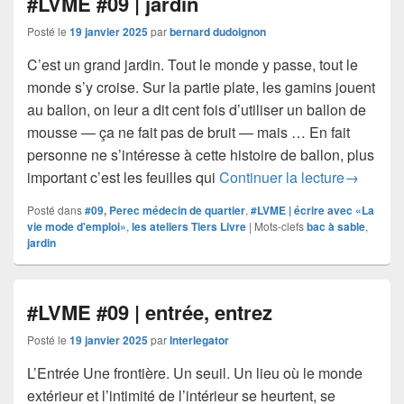
#LVME #09 | jardin
Posté le
19 janvier 2025
par
bernard dudoignon
C’est un grand jardin. Tout le monde y passe, tout le
monde s’y croise. Sur la partie plate, les gamins jouent
au ballon, on leur a dit cent fois d’utiliser un ballon de
mousse — ça ne fait pas de bruit — mais … En fait
personne ne s’intéresse à cette histoire de ballon, plus
#LVME #09
important c’est les feuilles qui
Continuer la lecture
→
Posté dans
#09, Perec médecin de quartier
,
#LVME | écrire avec «La
vie mode d'emploi»
,
les ateliers Tiers Livre
|
Mots-clefs
bac à sable
,
jardin
#LVME #09 | entrée, entrez
Posté le
19 janvier 2025
par
Interlegator
L’Entrée Une frontière. Un seuil. Un lieu où le monde
extérieur et l’intimité de l’intérieur se heurtent, se