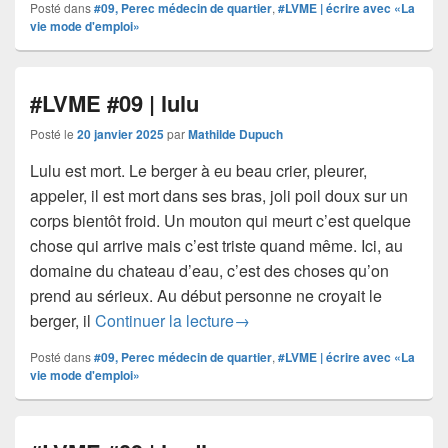
Posté dans
#09, Perec médecin de quartier
,
#LVME | écrire avec «La
vie mode d'emploi»
#LVME #09 | lulu
Posté le
20 janvier 2025
par
Mathilde Dupuch
Lulu est mort. Le berger à eu beau crier, pleurer,
appeler, il est mort dans ses bras, joli poil doux sur un
corps bientôt froid. Un mouton qui meurt c’est quelque
chose qui arrive mais c’est triste quand même. Ici, au
domaine du chateau d’eau, c’est des choses qu’on
prend au sérieux. Au début personne ne croyait le
#LVME #09 | lulu
berger, il
Continuer la lecture
→
Posté dans
#09, Perec médecin de quartier
,
#LVME | écrire avec «La
vie mode d'emploi»