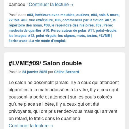
# LVME | 1 – 2 – 3 – 4 – 5 – 6
bambou ;
Continuer la lecture
→
Posté dans
#03, intérieurs avec meubles, cusines
,
#04, sols & murs,
22 fois
,
#05, vue extérieure
,
#06, commencer par la fiction
,
#07, le
répertoire des noms
,
#08, le répertoire des histoires
,
#09, Perec
médecin de quartier
,
#10, Perec auteur de polar
,
#11, point-virgule,
les images
,
#12, point-virgule, les signes, mots, textes
,
#LVME |
écrire avec «La vie mode d'emploi»
#LVME#09/ Salon double
Posté le
24 janvier 2025
par
Céline Bernard
Le salon ne désemplit jamais. Il y a ceux qui attendent
cigarettes à la main adossées à la vitre, il y a ceux qui
poussent la porte et attendent sur les poufs colorés
qu’une place se libère, il y a ceux qui ont été
prévoyants, qui ont pris rendez-vous mais qui arrivent
en retard, le trafic dans le quartier à
#LVME#09/ Salon double
Continuer la lecture
→