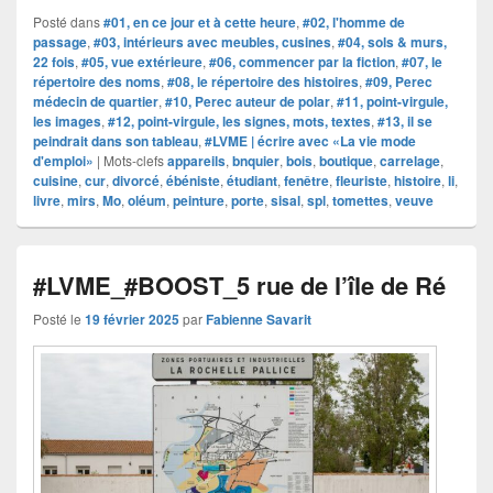
Posté dans
#01, en ce jour et à cette heure
,
#02, l'homme de
passage
,
#03, intérieurs avec meubles, cusines
,
#04, sols & murs,
22 fois
,
#05, vue extérieure
,
#06, commencer par la fiction
,
#07, le
répertoire des noms
,
#08, le répertoire des histoires
,
#09, Perec
médecin de quartier
,
#10, Perec auteur de polar
,
#11, point-virgule,
les images
,
#12, point-virgule, les signes, mots, textes
,
#13, il se
peindrait dans son tableau
,
#LVME | écrire avec «La vie mode
d'emploi»
|
Mots-clefs
appareils
,
bnquier
,
bois
,
boutique
,
carrelage
,
cuisine
,
cur
,
divorcé
,
ébéniste
,
étudiant
,
fenêtre
,
fleuriste
,
histoire
,
li
,
livre
,
mirs
,
Mo
,
oléum
,
peinture
,
porte
,
sisal
,
spl
,
tomettes
,
veuve
#LVME_#BOOST_5 rue de l’île de Ré
Posté le
19 février 2025
par
Fabienne Savarit