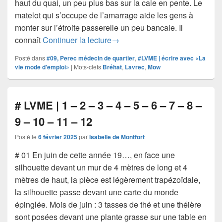
haut du quai, un peu plus bas sur la cale en pente. Le
matelot qui s’occupe de l’amarrage aide les gens à
monter sur l’étroite passerelle un peu bancale. Il
#LVME #09 | Rangée H, siège 
connaît
Continuer la lecture
→
Posté dans
#09, Perec médecin de quartier
,
#LVME | écrire avec «La
vie mode d'emploi»
|
Mots-clefs
Bréhat
,
Lavrec
,
Mow
# LVME | 1 – 2 – 3 – 4 – 5 – 6 – 7 – 8 –
9 – 10 – 11 – 12
Posté le
6 février 2025
par
Isabelle de Montfort
# 01 En juin de cette année 19…, en face une
silhouette devant un mur de 4 mètres de long et 4
mètres de haut, la pièce est légèrement trapézoïdale,
la silhouette passe devant une carte du monde
épinglée. Mois de juin : 3 tasses de thé et une théière
sont posées devant une plante grasse sur une table en