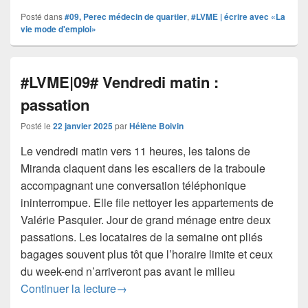
Posté dans
#09, Perec médecin de quartier
,
#LVME | écrire avec «La
vie mode d'emploi»
#LVME|09# Vendredi matin :
passation
Posté le
22 janvier 2025
par
Hélène Boivin
Le vendredi matin vers 11 heures, les talons de
Miranda claquent dans les escaliers de la traboule
accompagnant une conversation téléphonique
ininterrompue. Elle file nettoyer les appartements de
Valérie Pasquier. Jour de grand ménage entre deux
passations. Les locataires de la semaine ont pliés
bagages souvent plus tôt que l’horaire limite et ceux
du week-end n’arriveront pas avant le milieu
#LVME|09# Vendredi matin : passation
Continuer la lecture
→