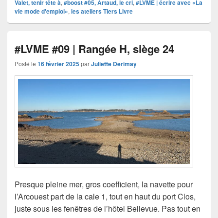
Valet, tenir tête à
,
#boost #05, Artaud, le cri
,
#LVME | écrire avec «La
vie mode d'emploi»
,
les ateliers Tiers Livre
#LVME #09 | Rangée H, siège 24
Posté le
16 février 2025
par
Juliette Derimay
Presque pleine mer, gros coefficient, la navette pour
l’Arcouest part de la cale 1, tout en haut du port Clos,
juste sous les fenêtres de l’hôtel Bellevue. Pas tout en