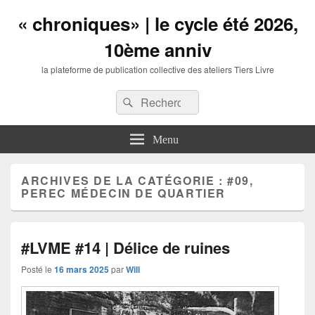
« chroniques» | le cycle été 2026,
10ème anniv
la plateforme de publication collective des ateliers Tiers Livre
Entête
Recherche :
Recherche
barre
à
droite
Menu
zone
de
widgets
ARCHIVES DE LA CATÉGORIE :
#09,
PEREC MÉDECIN DE QUARTIER
#LVME #14 | Délice de ruines
Posté le
16 mars 2025
par
Will