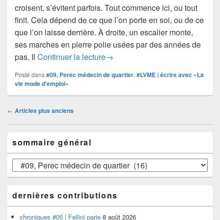
croisent, s’évitent parfois. Tout commence ici, ou tout
finit. Cela dépend de ce que l’on porte en soi, ou de ce
que l’on laisse derrière. À droite, un escalier monte,
ses marches en pierre polie usées par des années de
#LVME #09 | entrée, entrez
pas. Il
Continuer la lecture
→
Posté dans
#09, Perec médecin de quartier
,
#LVME | écrire avec «La
vie mode d'emploi»
Navigation
←
Articles plus anciens
dans
les
Zone
articles
sommaire général
principale
de
widget
sommaire
pour
général
la
barre
dernières contributions
latérale
chroniques #05 | Fellini parie
8 août 2026