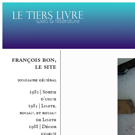
françois bon,
le site
sommaire général
1982 | Sortie
d’usine
1985 | Limite,
roman, et roman
de Limite
1988 | Décor
ciment