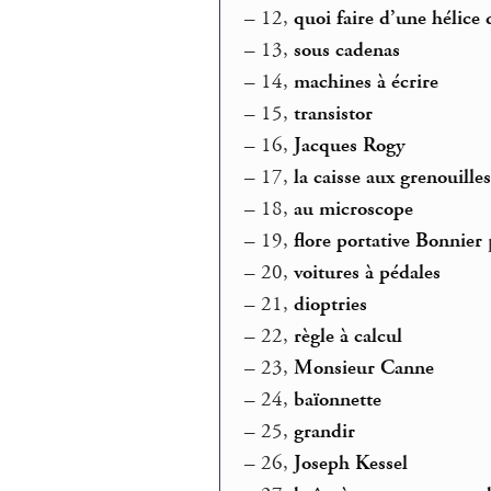
–
12,
quoi faire d’une hélice 
–
13,
sous cadenas
–
14,
machines à écrire
–
15,
transistor
–
16,
Jacques Rogy
–
17,
la caisse aux grenouille
–
18,
au microscope
–
19,
flore portative Bonnier
–
20,
voitures à pédales
–
21,
dioptries
–
22,
règle à calcul
–
23,
Monsieur Canne
–
24,
baïonnette
–
25,
grandir
–
26,
Joseph Kessel