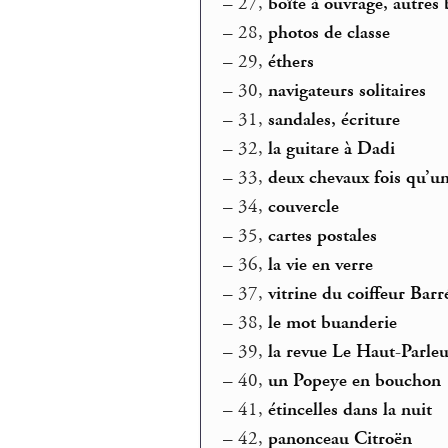
–
27,
boîte à ouvrage, autres 
–
28,
photos de classe
–
29,
éthers
–
30,
navigateurs solitaires
–
31,
sandales, écriture
–
32,
la guitare à Dadi
–
33,
deux chevaux fois qu’u
–
34,
couvercle
–
35,
cartes postales
–
36,
la vie en verre
–
37,
vitrine du coiffeur Barr
–
38,
le mot buanderie
–
39,
la revue Le Haut-Parle
–
40,
un Popeye en bouchon
–
41,
étincelles dans la nuit
–
42,
panonceau Citroën