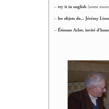
–
try it in english
(some excerp
–
les objets de... Jérémy Liro
–
Étienne Arlot, invité d’hon