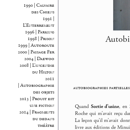
1990 | Calvaire
des Chiens
1991 |
L’Enterrement
1996 | Parking
Autobio
1998 | Prison
1999 | Autoroute
2000 | Paysage Fer
2004 | Daewoo
2008 | L’incendie
du Hilton
2011
| Autobiographie
autobiographies partielles
des objets
2013 | Proust est
une fiction
Quand
Sortie d’usine
, en 
2014 | Fragments
Roche qui m’avait reçu dan
du dedans
La leçon qu’il m’avait don
théâtre
livre aux éditions de Minui