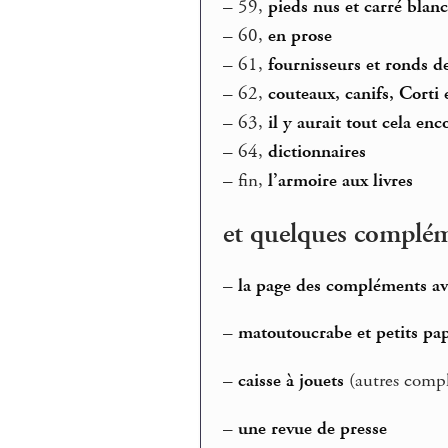
–
59,
pieds nus et carré blan
–
60,
en prose
–
61,
fournisseurs et ronds de
–
62,
couteaux, canifs, Corti 
–
63,
il y aurait tout cela enc
–
64,
dictionnaires
–
fin,
l’armoire aux livres
et quelques complé
–
la page des compléments av
–
matoutoucrabe et petits pap
–
caisse à jouets
(autres comp
–
une revue de presse