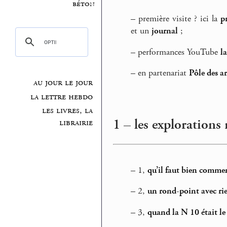
béton
–
première visite ? ici la
p
et un
journal
;
–
performances YouTube
l
–
en partenariat
Pôle des a
au jour le jour
la lettre hebdo
les livres, la
1 – les explorations
librairie
–
1,
qu’il faut bien comme
–
2,
un rond-point avec ri
–
3,
quand la N 10 était le 