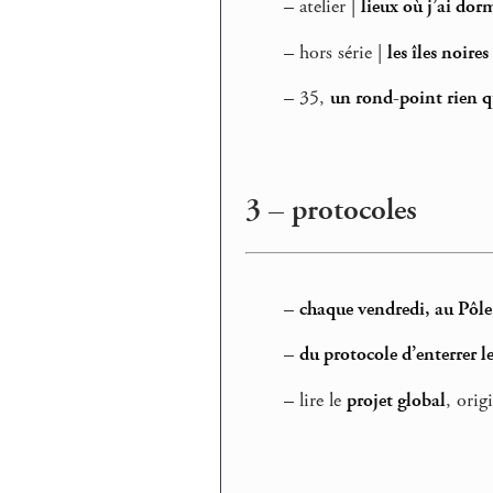
–
atelier |
lieux où j’ai dor
–
hors série |
les îles noires
–
35,
un rond-point rien qu
3 – protocoles
–
chaque vendredi, au Pôle 
–
du protocole d’enterrer le
–
lire le
projet global
, orig