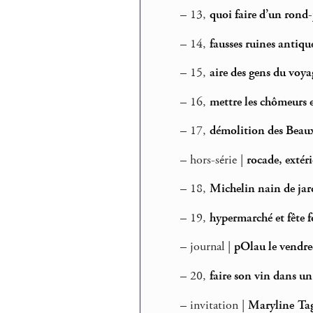
–
13,
quoi faire d’un rond
–
14,
fausses ruines antiq
–
15,
aire des gens du voya
–
16,
mettre les chômeurs 
–
17,
démolition des Beau
–
hors-série |
rocade, extér
–
18,
Michelin nain de jar
–
19,
hypermarché et fête f
–
journal |
pOlau le vendre
–
20,
faire son vin dans u
–
invitation |
Maryline Tag