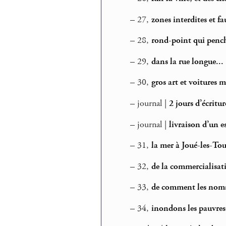
–
27,
zones interdites et fa
–
28,
rond-point qui penche
–
29,
dans la rue longue...
–
30,
gros art et voitures 
–
journal |
2 jours d’écritur
–
journal |
livraison d’un 
–
31,
la mer à Joué-les-Tou
–
32,
de la commercialisati
–
33,
de comment les noms
–
34,
inondons les pauvres