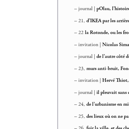
–
journal |
pOlau, l’histoir
–
21,
d’IKEA par les arrièr
–
22
la Rotonde, ou les fro
–
invitation |
Nicolas Sima
–
journal |
de l’autre côté d
–
23,
murs anti-bruit, Fon
–
invitation |
Hervé Thiot, 
–
journal |
il pleuvait sans
–
24,
de l’urbanisme en mie
–
25,
des lieux où on ne pa
–
26,
fuir la ville, et des 