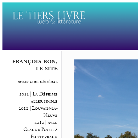
françois bon,
le site
sommaire général
2011 | La Défense
aller simple
2011 | Louvain-la-
Neuve
2012 | avec
Claude Ponti à
Fontevraud