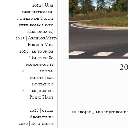
2012 | Une
description du
plateau de Saclay
(web-roman avec
réel dedans)
2013 | ArcelorMittal
Fos-sur-Mer
2015 | le tour de
Tours en 80
20
ronds-points
ronds-
points | sur
invitation
le journal
Point Haut
2018 | cycle
le projet
_
le projet ronds
Argenteuil
2020 | Évry corps