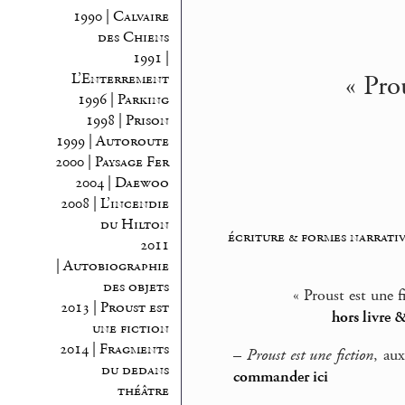
1990 | Calvaire
des Chiens
1991 |
« Pro
L’Enterrement
1996 | Parking
1998 | Prison
1999 | Autoroute
2000 | Paysage Fer
2004 | Daewoo
2008 | L’incendie
du Hilton
écriture & formes narrativ
2011
| Autobiographie
des objets
« Proust est une 
2013 | Proust est
hors livre
une fiction
2014 | Fragments
–
Proust est une fiction
, au
du dedans
commander ici
théâtre