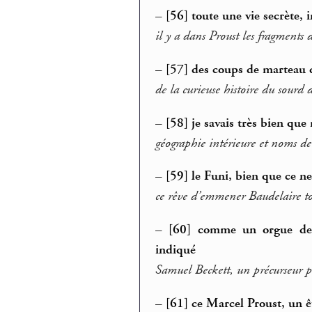
–
[56] toute une vie secrète, 
il y a dans Proust les fragments 
–
[57] des coups de marteau q
de la curieuse histoire du sourd
–
[58] je savais très bien que
géographie intérieure et noms de
–
[59] le Funi, bien que ce n
ce rêve d’emmener Baudelaire to
–
[60] comme un orgue de B
indiqué
Samuel Beckett, un précurseur pa
–
[61] ce Marcel Proust, un êt