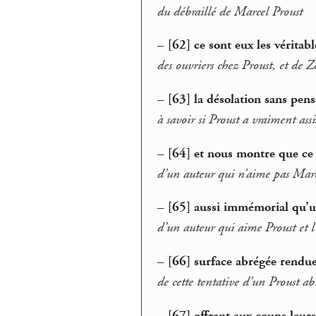
du débraillé de Marcel Proust
–
[62] ce sont eux les véritable
des ouvriers chez Proust, et de Z
–
[63] la désolation sans pens
à savoir si Proust a vraiment ass
–
[64] et nous montre que ce 
d’un auteur qui n’aime pas Marc
–
[65] aussi immémorial qu’
d’un auteur qui aime Proust et 
–
[66] surface abrégée rendue 
de cette tentative d’un Proust ab
–
[67] offrant aux coups leurs