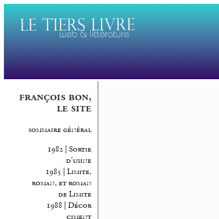
françois bon,
le site
sommaire général
1982 | Sortie
d’usine
1985 | Limite,
roman, et roman
de Limite
1988 | Décor
ciment