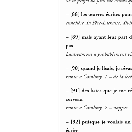
de ce projet de film sur Proust 
–
[88] les œuvres écrites pour
cimetière du Père-Lachaise, divi
–
[89] mais ayant leur part 
pas
Lautréamont a probablement vis
–
[90] quand je lisais, je rêv
retour à Combray, 1 – de la lect
–
[91] des listes que je me ré
cerveau
retour à Combray, 2 – nappes
–
[92] puisque je voulais un 
écrire