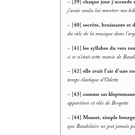
–
[39] chaque jour j’accorde m
j’avais voulu lui montrer ma bi
–
[40] secrète, bruissante et 
du rôle de la musique dans l’org
–
[41] les syllabes du vers re
si ce n’était cette manie de Baud
–
[42] elle avait l’air d’une ro
temps élastique d’Odette
–
[43] comme un kleptomane sa
apparition et rôle de Bergotte
–
[44] Musset, simple bourge
que Baudelaire ne put jamais par