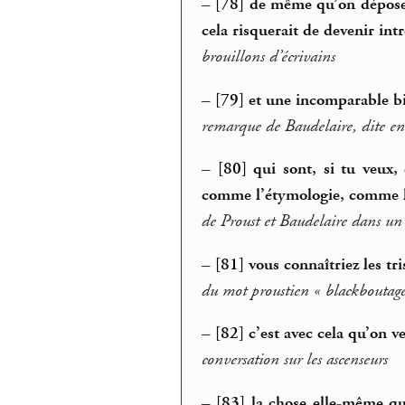
–
[78] de même qu’on dépose 
cela risquerait de devenir int
brouillons d’écrivains
–
[79] et une incomparable bi
remarque de Baudelaire, dite en
–
[80] qui sont, si tu veux
comme l’étymologie, comme l’a
de Proust et Baudelaire dans u
–
[81] vous connaîtriez les t
du mot proustien « blackboutag
–
[82] c’est avec cela qu’on v
conversation sur les ascenseurs
–
[83] la chose elle-même qu’