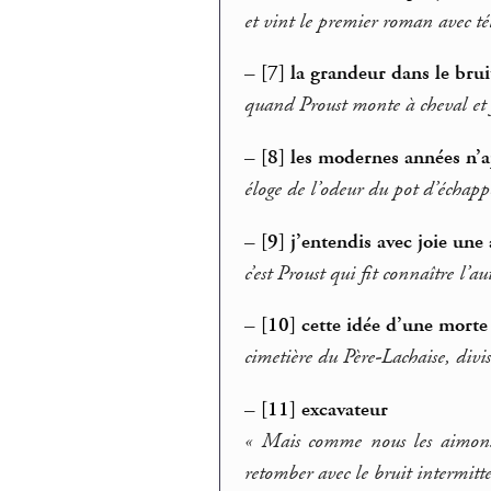
et vint le premier roman avec t
–
[7] la grandeur dans le brui
quand Proust monte à cheval et f
–
[8] les modernes années n’a
éloge de l’odeur du pot d’échap
–
[9] j’entendis avec joie une
c’est Proust qui fit connaître l’
–
[10] cette idée d’une morte
cimetière du Père-Lachaise, divi
–
[11] excavateur
« Mais comme nous les aimons, 
retomber avec le bruit intermitt