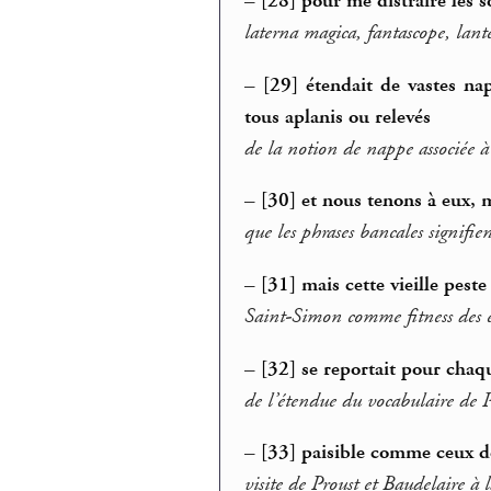
–
[28] pour me distraire les 
laterna magica, fantascope, lant
–
[29] étendait de vastes na
tous aplanis ou relevés
de la notion de nappe associée à 
–
[30] et nous tenons à eux, 
que les phrases bancales signifien
–
[31] mais cette vieille pest
Saint-Simon comme fitness des é
–
[32] se reportait pour chaq
de l’étendue du vocabulaire de Pr
–
[33] paisible comme ceux d
visite de Proust et Baudelaire à